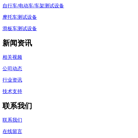
自行车/电动车/车架测试设备
摩托车测试设备
滑板车测试设备
新闻资讯
相关视频
公司动态
行业资讯
技术支持
联系我们
联系我们
在线留言