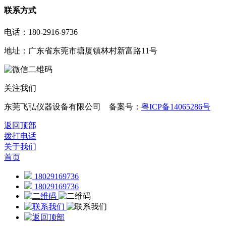
联系方式
电话：180-2916-9736
地址：广东省东莞市塘厦镇林村新富路11号
关注我们
东莞飞弘仪器设备有限公司 备案号：
粤ICP备14065286号
返回顶部
拨打电话
关于我们
首页
18029169736
18029169736