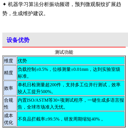
✦ 机器学习算法分析振动频谱，预判微观裂纹扩展趋
势，生成维护建议。
设备优势
测试功能
维度
优势
负载控制±0.5%，位移测量±0.01mm，达到实验室级
精度
标准。
单机日检测量超200件，支持多工位并行测试，效率
效率
较人工提升500%。
合规
内置ISO/ASTM等30+项测试程序，一键生成多语言报
性
告，全球市场准入无忧。
成本
不良品拦截率≥99.5%，研发周期缩短40%，
优化