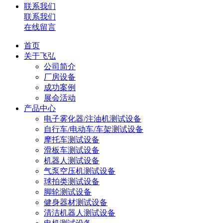
联系我们
联系我们
在线留言
首页
关于飞弘
公司简介
厂房设备
成功案例
展会活动
产品中心
电子雾化器/注油机测试设备
自行车/电动车/车架测试设备
摩托车测试设备
滑板车测试设备
机器人测试设备
气泵空压机测试设备
球拍类测试设备
脚轮测试设备
健身器材测试设备
清洁机器人测试设备