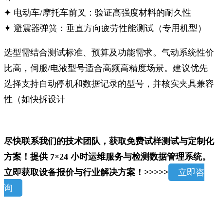
✦ 电动车/摩托车前叉：验证高强度材料的耐久性
✦ 避震器弹簧：垂直方向疲劳性能测试（专用机型）
选型需结合测试标准、预算及功能需求。气动系统性价
比高，伺服/电液型号适合高频高精度场景。建议优先
选择支持自动停机和数据记录的型号，并核实夹具兼容
性（如快拆设计
尽快联系我们的技术团队，获取免费试样测试与定制化
方案！提供 7×24 小时运维服务与检测数据管理系统。
立即获取设备报价与行业解决方案！>>>>>
立即咨
询