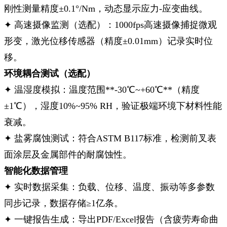
刚性测量精度±0.1°/Nm，动态显示应力-应变曲线。
✦ 高速摄像监测（选配）：1000fps高速摄像捕捉微观
形变，激光位移传感器（精度±0.01mm）记录实时位
移。
环境耦合测试（选配）
✦ 温湿度模拟：温度范围**-30℃~+60℃**（精度
±1℃），湿度10%~95% RH，验证极端环境下材料性能
衰减。
✦ 盐雾腐蚀测试：符合ASTM B117标准，检测前叉表
面涂层及金属部件的耐腐蚀性。
智能化数据管理
✦ 实时数据采集：负载、位移、温度、振动等多参数
同步记录，数据存储≥1亿条。
✦ 一键报告生成：导出PDF/Excel报告（含疲劳寿命曲