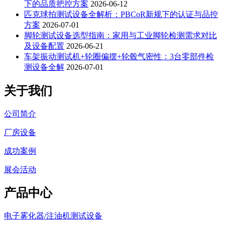
下的品质把控方案
2026-06-12
匹克球拍测试设备全解析：PBCoR新规下的认证与品控
方案
2026-07-01
脚轮测试设备选型指南：家用与工业脚轮检测需求对比
及设备配置
2026-06-21
车架振动测试机+轮圈偏摆+轮毂气密性：3台零部件检
测设备全解
2026-07-01
关于我们
公司简介
厂房设备
成功案例
展会活动
产品中心
电子雾化器/注油机测试设备