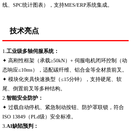
线、SPC统计图表），支持MES/ERP系统集成。
技术亮点
1.
工业级多轴伺服系统：
✦ 高刚性框架（承载≥50kN）+ 伺服电机闭环控制（动
态响应≤10ms），适配碳纤维、铝合金等全材质前叉。
✦ 模块化夹具快速换型（≤15分钟），支持硬尾、软
尾、倒置前叉等多种结构。
2.
智能安全防护：
✦ 过载自动停机、紧急制动按钮、防护罩联锁，符合
ISO 13849（PLd级）安全标准。
3.
AI缺陷预判：