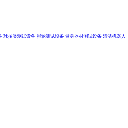
备
球拍类测试设备
脚轮测试设备
健身器材测试设备
清洁机器人