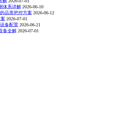
详解
2026-07-01
测体系详解
2026-06-10
的品质把控方案
2026-06-12
方案
2026-07-01
设备配置
2026-06-21
设备全解
2026-07-01