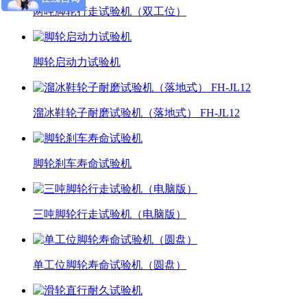
两吨脚轮行走试验机（双工位）
脚轮启动力试验机
溜冰鞋轮子耐磨试验机（落地式） FH-JL12
脚轮刹车寿命试验机
三吨脚轮行走试验机（电脑版）
单工位脚轮寿命试验机（圆盘）