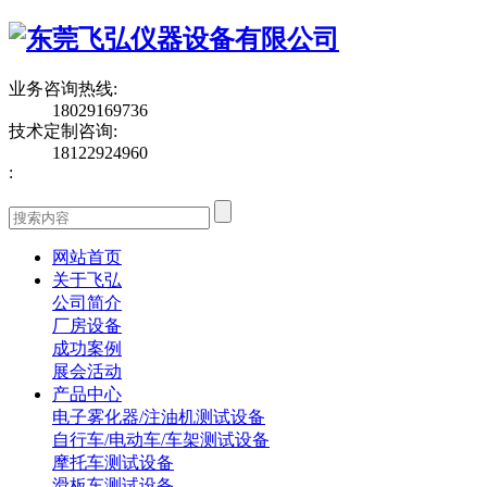
业务咨询热线
:
18029169736
技术定制咨询
:
18122924960
:
网站首页
关于飞弘
公司简介
厂房设备
成功案例
展会活动
产品中心
电子雾化器/注油机测试设备
自行车/电动车/车架测试设备
摩托车测试设备
滑板车测试设备