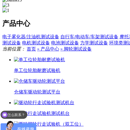
产品中心
电子雾化器/注油机测试设备
自行车/电动车/车架测试设备
摩托
测试设备
电机测试设备
电池测试设备
力学测试设备
环境类测
当前位置：
首页
» 产品中心
» 脚轮测试设备
单工位轮胎耐磨试验机
仓储车驱动轮测试平台
驱动轮行走试验机测试机台
怎么联系？