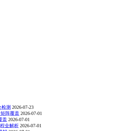
全检测
2026-07-23
全矩阵覆盖
2026-07-01
覆盖
2026-07-01
程全解析
2026-07-01