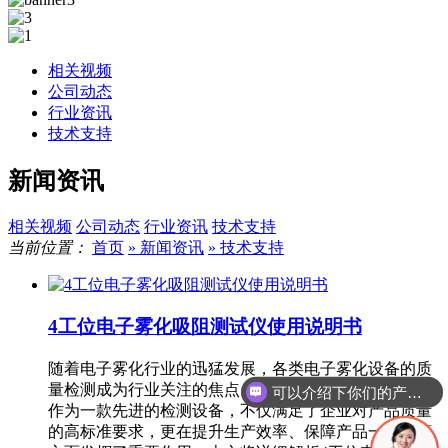
相关视频
公司动态
行业资讯
技术支持
新闻资讯
相关视频
公司动态
行业资讯
技术支持
当前位置：
首页
» 新闻资讯
» 技术支持
4工位电子雾化吸阻测试仪使用说明书
随着电子雾化行业的迅猛发展，各类电子雾化设备的质
量检测成为行业关注的焦点。4工位电子雾化吸阻测试仪
可以介绍下你们的产品么？
作为一款先进的检测设备，不仅满足了企业对产品质量
你们是怎么收费的呢？
的高标准要求，更在提升生产效率、保障产品一致性等