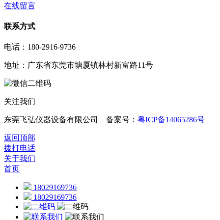
在线留言
联系方式
电话：180-2916-9736
地址：广东省东莞市塘厦镇林村新富路11号
关注我们
东莞飞弘仪器设备有限公司 备案号：
粤ICP备14065286号
返回顶部
拨打电话
关于我们
首页
18029169736
18029169736