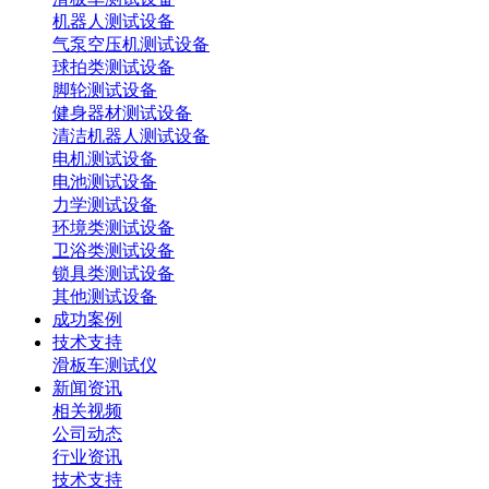
机器人测试设备
气泵空压机测试设备
球拍类测试设备
脚轮测试设备
健身器材测试设备
清洁机器人测试设备
电机测试设备
电池测试设备
力学测试设备
环境类测试设备
卫浴类测试设备
锁具类测试设备
其他测试设备
成功案例
技术支持
滑板车测试仪
新闻资讯
相关视频
公司动态
行业资讯
技术支持