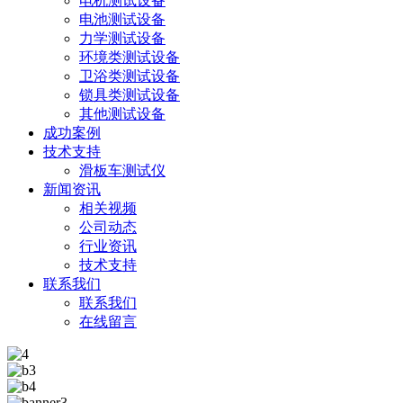
电机测试设备
电池测试设备
力学测试设备
环境类测试设备
卫浴类测试设备
锁具类测试设备
其他测试设备
成功案例
技术支持
滑板车测试仪
新闻资讯
相关视频
公司动态
行业资讯
技术支持
联系我们
联系我们
在线留言