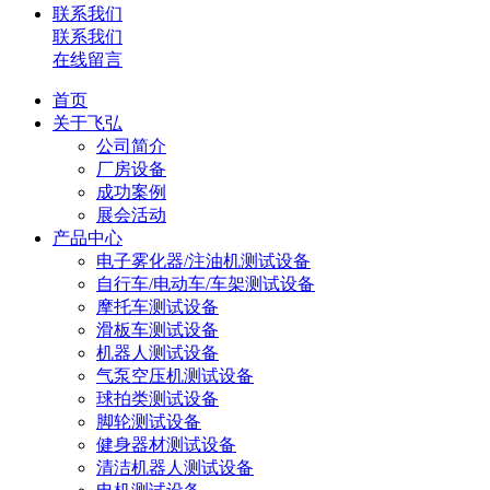
联系我们
联系我们
在线留言
首页
关于飞弘
公司简介
厂房设备
成功案例
展会活动
产品中心
电子雾化器/注油机测试设备
自行车/电动车/车架测试设备
摩托车测试设备
滑板车测试设备
机器人测试设备
气泵空压机测试设备
球拍类测试设备
脚轮测试设备
健身器材测试设备
清洁机器人测试设备