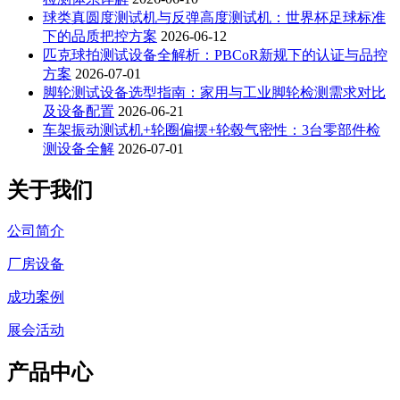
球类真圆度测试机与反弹高度测试机：世界杯足球标准
下的品质把控方案
2026-06-12
匹克球拍测试设备全解析：PBCoR新规下的认证与品控
方案
2026-07-01
脚轮测试设备选型指南：家用与工业脚轮检测需求对比
及设备配置
2026-06-21
车架振动测试机+轮圈偏摆+轮毂气密性：3台零部件检
测设备全解
2026-07-01
关于我们
公司简介
厂房设备
成功案例
展会活动
产品中心