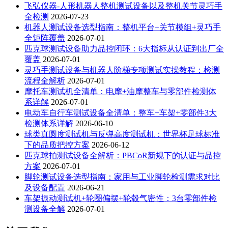
飞弘仪器-人形机器人整机测试设备以及整机关节灵巧手
全检测
2026-07-23
机器人测试设备选型指南：整机平台+关节模组+灵巧手
全矩阵覆盖
2026-07-01
匹克球测试设备助力品控闭环：6大指标从认证到出厂全
覆盖
2026-07-01
灵巧手测试设备与机器人阶梯专项测试实操教程：检测
流程全解析
2026-07-01
摩托车测试机全清单：电摩+油摩整车与零部件检测体
系详解
2026-07-01
电动车自行车测试设备全清单：整车+车架+零部件3大
检测体系详解
2026-06-10
球类真圆度测试机与反弹高度测试机：世界杯足球标准
下的品质把控方案
2026-06-12
匹克球拍测试设备全解析：PBCoR新规下的认证与品控
方案
2026-07-01
脚轮测试设备选型指南：家用与工业脚轮检测需求对比
及设备配置
2026-06-21
车架振动测试机+轮圈偏摆+轮毂气密性：3台零部件检
测设备全解
2026-07-01