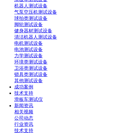
机器人测试设备
气泵空压机测试设备
球拍类测试设备
脚轮测试设备
健身器材测试设备
清洁机器人测试设备
电机测试设备
电池测试设备
力学测试设备
环境类测试设备
卫浴类测试设备
锁具类测试设备
其他测试设备
成功案例
技术支持
滑板车测试仪
新闻资讯
相关视频
公司动态
行业资讯
技术支持