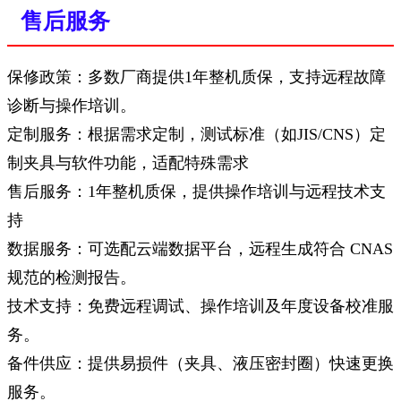
售后服务
保修政策：多数厂商提供1年整机质保，支持远程故障
诊断与操作培训。
定制服务：根据需求定制，测试标准（如JIS/CNS）定
制夹具与软件功能，适配特殊需求
售后服务：1年整机质保，提供操作培训与远程技术支
持
数据服务：可选配云端数据平台，远程生成符合 CNAS
规范的检测报告。
技术支持：免费远程调试、操作培训及年度设备校准服
务。
备件供应：提供易损件（夹具、液压密封圈）快速更换
服务。