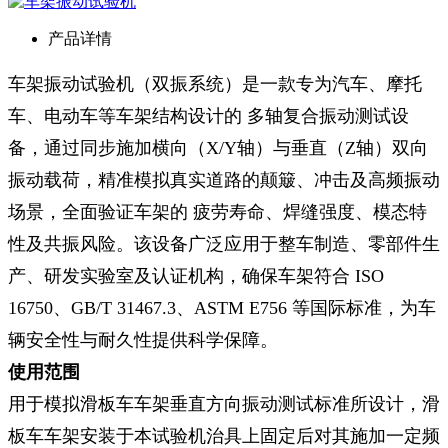
产品详情
车架振动试验机（双振系统）是一款专为汽车、摩托
车、电动车等车架结构设计的 多轴复合振动测试设
备，通过同步施加横向（X/Y轴）与垂直（Z轴）双向
振动载荷，精准模拟真实道路的颠簸、冲击及高频振动
场景，全面验证车架的 疲劳寿命、焊缝强度、模态特
性及共振风险。该设备广泛应用于整车制造、零部件生
产、研发实验室及认证机构，确保车架符合 ISO
16750、GB/T 31467.3、ASTM E756 等国际标准，为车
辆安全性与耐久性提供科学保障。
使用范围
用于模拟滑板车车架垂直方向振动测试标准所设计，滑
板车车架安装于本试验机治具上固定后对其施加一定频