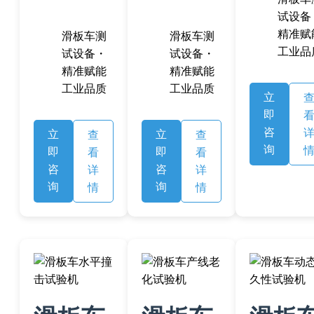
试设备
精准赋
滑板车测
滑板车测
工业品
试设备・
试设备・
精准赋能
精准赋能
工业品质
工业品质
立
即
咨
立
立
查
查
询
即
即
看
看
咨
咨
详
详
询
询
情
情