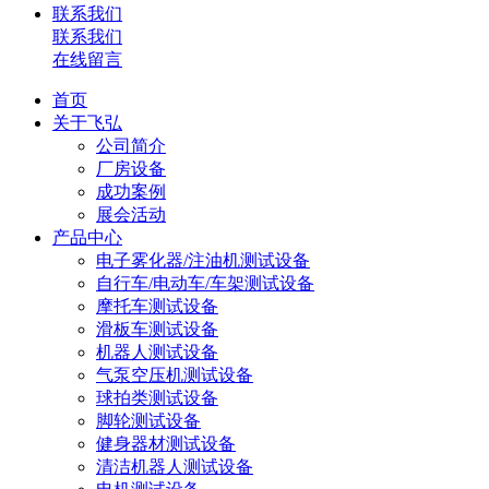
联系我们
联系我们
在线留言
首页
关于飞弘
公司简介
厂房设备
成功案例
展会活动
产品中心
电子雾化器/注油机测试设备
自行车/电动车/车架测试设备
摩托车测试设备
滑板车测试设备
机器人测试设备
气泵空压机测试设备
球拍类测试设备
脚轮测试设备
健身器材测试设备
清洁机器人测试设备