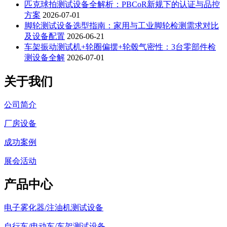
匹克球拍测试设备全解析：PBCoR新规下的认证与品控
方案
2026-07-01
脚轮测试设备选型指南：家用与工业脚轮检测需求对比
及设备配置
2026-06-21
车架振动测试机+轮圈偏摆+轮毂气密性：3台零部件检
测设备全解
2026-07-01
关于我们
公司简介
厂房设备
成功案例
展会活动
产品中心
电子雾化器/注油机测试设备
自行车/电动车/车架测试设备