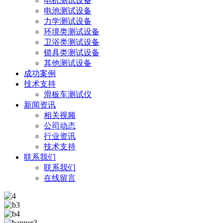
电机测试设备
电池测试设备
力学测试设备
环境类测试设备
卫浴类测试设备
锁具类测试设备
其他测试设备
成功案例
技术支持
滑板车测试仪
新闻资讯
相关视频
公司动态
行业资讯
技术支持
联系我们
联系我们
在线留言