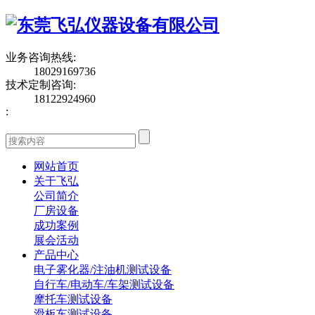
业务咨询热线
:
18029169736
技术定制咨询
:
18122924960
:
网站首页
关于飞弘
公司简介
厂房设备
成功案例
展会活动
产品中心
电子雾化器/注油机测试设备
自行车/电动车/车架测试设备
摩托车测试设备
滑板车测试设备