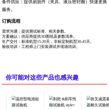
备件供应：提供易损件（夹具、液压密封圈）快速更换
服务。
订购流程
需求沟通：提供测试标准、相关参数。
方案确认：供应商提供3D图纸及参数清单。
生产交付：标准机型15-20天，非标定制机型30-45天。
验收培训：工程师上门安装调试并现场培训。
你可能对这些产品也感兴趣