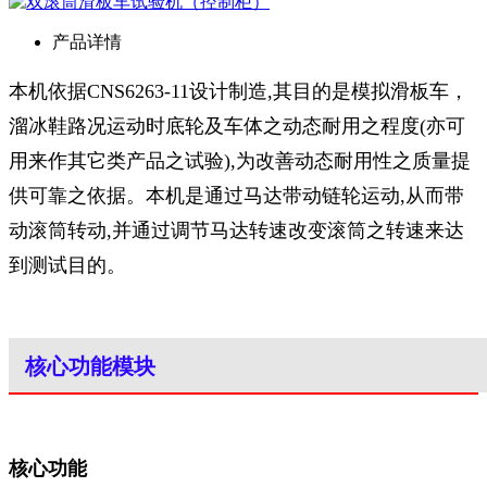
产品详情
本机依据CNS6263-11设计制造,其目的是模拟滑板车，
溜冰鞋路况运动时底轮及车体之动态耐用之程度(亦可
用来作其它类产品之试验),为改善动态耐用性之质量提
供可靠之依据。本机是通过马达带动链轮运动,从而带
动滚筒转动,并通过调节马达转速改变滚筒之转速来达
到测试目的。
核心功能模块
核心功能