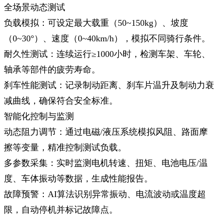
全场景动态测试
负载模拟：可设定最大载重（50~150kg）、坡度
（0~30°）、速度（0~40km/h），模拟不同骑行条件。
耐久性测试：连续运行≥1000小时，检测车架、车轮、
轴承等部件的疲劳寿命。
刹车性能测试：记录制动距离、刹车片温升及制动力衰
减曲线，确保符合安全标准。
智能化控制与监测
动态阻力调节：通过电磁/液压系统模拟风阻、路面摩
擦等变量，精准控制测试负载。
多参数采集：实时监测电机转速、扭矩、电池电压/温
度、车体振动等数据，生成性能报告。
故障预警：AI算法识别异常振动、电流波动或温度超
限，自动停机并标记故障点。