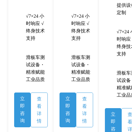
提供设
定制
√7×24 小
√7×24 小
时响应 √
时响应 √
终身技术
终身技术
√7×24
支持
支持
时响应 
终身技
支持
滑板车测
滑板车测
试设备・
试设备・
精准赋能
精准赋能
滑板车
工业品质
工业品质
试设备
精准赋
工业品
立
立
查
查
即
即
看
看
咨
咨
详
详
立
询
询
情
情
即
咨