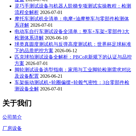
灵巧手测试设备与机器人阶梯专项测试实操教程：检测
流程全解析
2026-07-01
摩托车测试机全清单：电摩+油摩整车与零部件检测体
系详解
2026-07-01
电动车自行车测试设备全清单：整车+车架+零部件3大
检测体系详解
2026-06-10
球类真圆度测试机与反弹高度测试机：世界杯足球标准
下的品质把控方案
2026-06-12
匹克球拍测试设备全解析：PBCoR新规下的认证与品控
方案
2026-07-01
脚轮测试设备选型指南：家用与工业脚轮检测需求对比
及设备配置
2026-06-21
车架振动测试机+轮圈偏摆+轮毂气密性：3台零部件检
测设备全解
2026-07-01
关于我们
公司简介
厂房设备