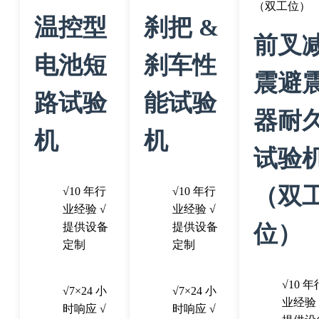
温控型
刹把 &
前叉
电池短
刹车性
震避
路试验
能试验
器耐
机
机
试验
（双
√10 年行
√10 年行
业经验 √
业经验 √
提供设备
提供设备
位）
定制
定制
√10 年
√7×24 小
√7×24 小
业经验 
时响应 √
时响应 √