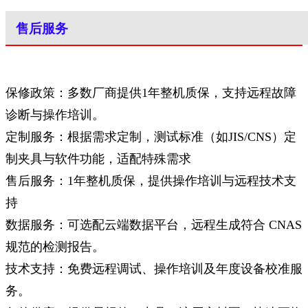
售后服务
保修政策：多数厂商提供1年整机质保，支持远程故障
诊断与操作培训。
定制服务：根据需求定制，测试标准（如JIS/CNS）定
制夹具与软件功能，适配特殊需求
售后服务：1年整机质保，提供操作培训与远程技术支
持
数据服务：可选配云端数据平台，远程生成符合 CNAS
规范的检测报告。
技术支持：免费远程调试、操作培训及年度设备校准服
务。