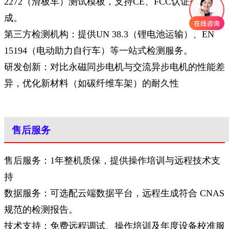
2272（滑板车）测试模板，支持CE、FCC认证报告生
成。
第三方检测机构：提供UN 38.3（锂电池运输）、EN
15194（电动助力自行车）等一站式检测服务。
研发创新：对比永磁同步电机与交流异步电机的性能差
异，优化新材料（如碳纤维车架）的耐久性
售后服务
售后服务：1年整机质保，提供操作培训与远程技术支
持
数据服务：可选配云端数据平台，远程生成符合 CNAS
规范的检测报告。
技术支持：免费远程调试、操作培训及年度设备校准服