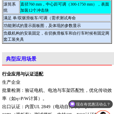
滚筒系
直径760 mm，中心距可调（300-1750 mm），表面
统
加装12个冲击块
满足 单/双驱滑板车/可调（需求测试寿命
功能测试的显示面板图，及体现的参数显示
负载机构的安装固定，在切换滑板车和自行车时候有固定两
套工装夹具
典型应用场景
行业应用与认证适配
生产企业
批量检测：验证电机、电池与车架匹配性，优化传动效
率（如η=P/W计算）。
现在有优惠活动么？
出口认证：内置UL 2849（电动自行车）与UL
可以介绍下你们的产品么？