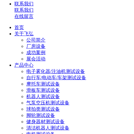
联系我们
联系我们
在线留言
首页
关于飞弘
公司简介
厂房设备
成功案例
展会活动
产品中心
电子雾化器/注油机测试设备
自行车/电动车/车架测试设备
摩托车测试设备
滑板车测试设备
机器人测试设备
气泵空压机测试设备
球拍类测试设备
脚轮测试设备
健身器材测试设备
清洁机器人测试设备