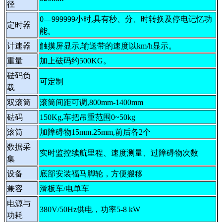
径
0—999999小时,具有秒、分、时转换及停电记忆功
定时器
能。
计速器
触摸屏显示,输送带的速度以km/h显示。
重量
加上砝码约500KG。
砝码负
可定制
载
双滚筒
滚筒间距可调,800mm-1400mm
砝码
150Kg,车把吊重范围0~50kg
滚筒
加障碍物15mm.25mm,前后各2个
数据采
实时监控续航里程、速度测量、过障碍物次数
集
设备
底部安装福马脚轮，方便搬移
兼容
滑板车/电单车
电源与
380V/50Hz供电，功率5-8 kW
功耗