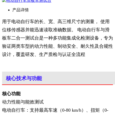
产品详情
用于电动自行车的长、宽、高三维尺寸的测量， 使用
位移传感器并能迅速读取准确数据。 电动自行车与滑
板车二合一测试台是一种多功能集成化检测设备，专为
验证两类车型的动力性能、制动安全、耐久性及合规性
设计，覆盖研发、生产质检与认证全流程
核心技术与功能
核心功能
动力性能与能效测试
电动自行车：支持最高车速（0-80 km/h）、扭矩（0-