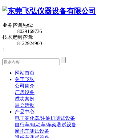
业务咨询热线
:
18029169736
技术定制咨询
:
18122924960
:
网站首页
关于飞弘
公司简介
厂房设备
成功案例
展会活动
产品中心
电子雾化器/注油机测试设备
自行车/电动车/车架测试设备
摩托车测试设备
滑板车测试设备