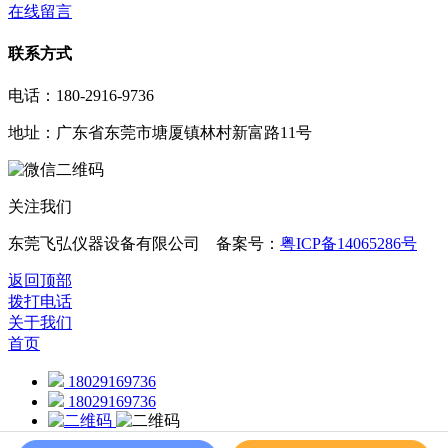
在线留言
联系方式
电话：180-2916-9736
地址：广东省东莞市塘厦镇林村新富路11号
关注我们
东莞飞弘仪器设备有限公司 备案号：
粤ICP备14065286号
返回顶部
拨打电话
关于我们
首页
18029169736
18029169736