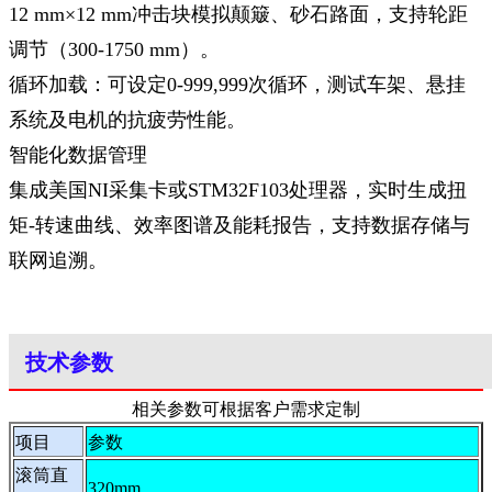
12 mm×12 mm冲击块模拟颠簸、砂石路面，支持轮距
调节（300-1750 mm）。
循环加载：可设定0-999,999次循环，测试车架、悬挂
系统及电机的抗疲劳性能。
智能化数据管理
集成美国NI采集卡或STM32F103处理器，实时生成扭
矩-转速曲线、效率图谱及能耗报告，支持数据存储与
联网追溯。
技术参数
相关参数可根据客户需求定制
项目
参数
滚筒直
320mm