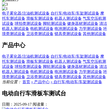
电子雾化器/注油机测试设备
自行车/电动车/车架测试设备
摩
托车测试设备
滑板车测试设备
机器人测试设备
气泵空压机测
试设备
球拍类测试设备
脚轮测试设备
健身器材测试设备
清洁
机器人测试设备
电机测试设备
电池测试设备
力学测试设备
环
境类测试设备
卫浴类测试设备
锁具类测试设备
其他测试设备
产品中心
电子雾化器/注油机测试设备
自行车/电动车/车架测试设备
摩
托车测试设备
滑板车测试设备
机器人测试设备
气泵空压机测
试设备
球拍类测试设备
脚轮测试设备
健身器材测试设备
清洁
机器人测试设备
电机测试设备
电池测试设备
力学测试设备
环
境类测试设备
卫浴类测试设备
锁具类测试设备
其他测试设备
当前位置：
首页
» 产品中心
» 自行车/电动车/车架测试设备
电动自行车滑板车测试台
日期：2025-09-17
阅读量：