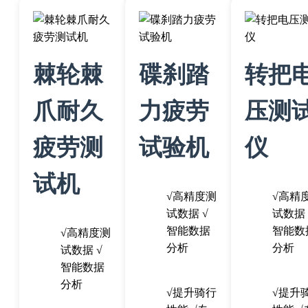
棘轮棘
碟刹踏
转把
爪耐久
力疲劳
压测
疲劳测
试验机
仪
试机
√高精度测
√高精
试数据 √
试数据 
智能数据
智能数
√高精度测
分析
分析
试数据 √
智能数据
分析
√提升骑行
√提升