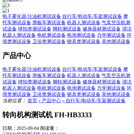
电子雾化器/注油机测试设备
自行车/电动车/车架测试设备
摩
托车测试设备
滑板车测试设备
机器人测试设备
气泵空压机测
试设备
球拍类测试设备
脚轮测试设备
健身器材测试设备
清洁
机器人测试设备
电机测试设备
电池测试设备
力学测试设备
环
境类测试设备
卫浴类测试设备
锁具类测试设备
其他测试设备
产品中心
电子雾化器/注油机测试设备
自行车/电动车/车架测试设备
摩
托车测试设备
滑板车测试设备
机器人测试设备
气泵空压机测
试设备
球拍类测试设备
脚轮测试设备
健身器材测试设备
清洁
机器人测试设备
电机测试设备
电池测试设备
力学测试设备
环
境类测试设备
卫浴类测试设备
锁具类测试设备
其他测试设备
当前位置：
首页
» 产品中心
» 自行车/电动车/车架测试设备
转向机构测试机 FH-HB3333
日期：2025-09-04
阅读量：