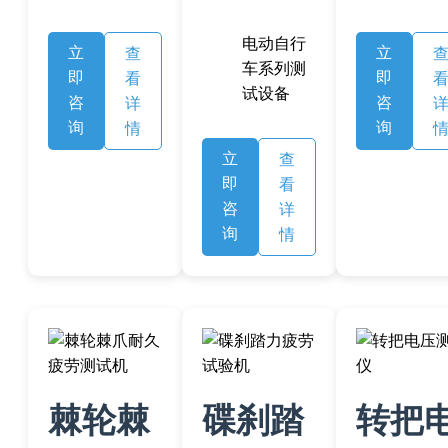
电动自行
立
立
查
车系列测
即
即
看
试设备
咨
咨
详
询
询
情
立
查
即
看
咨
详
询
情
棘轮棘
碟刹踏
转把