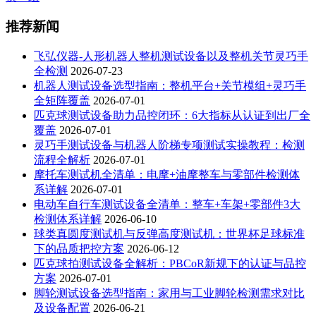
推荐新闻
飞弘仪器-人形机器人整机测试设备以及整机关节灵巧手
全检测
2026-07-23
机器人测试设备选型指南：整机平台+关节模组+灵巧手
全矩阵覆盖
2026-07-01
匹克球测试设备助力品控闭环：6大指标从认证到出厂全
覆盖
2026-07-01
灵巧手测试设备与机器人阶梯专项测试实操教程：检测
流程全解析
2026-07-01
摩托车测试机全清单：电摩+油摩整车与零部件检测体
系详解
2026-07-01
电动车自行车测试设备全清单：整车+车架+零部件3大
检测体系详解
2026-06-10
球类真圆度测试机与反弹高度测试机：世界杯足球标准
下的品质把控方案
2026-06-12
匹克球拍测试设备全解析：PBCoR新规下的认证与品控
方案
2026-07-01
脚轮测试设备选型指南：家用与工业脚轮检测需求对比
及设备配置
2026-06-21