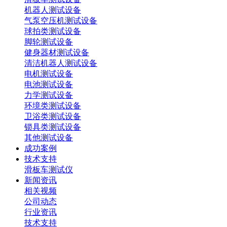
机器人测试设备
气泵空压机测试设备
球拍类测试设备
脚轮测试设备
健身器材测试设备
清洁机器人测试设备
电机测试设备
电池测试设备
力学测试设备
环境类测试设备
卫浴类测试设备
锁具类测试设备
其他测试设备
成功案例
技术支持
滑板车测试仪
新闻资讯
相关视频
公司动态
行业资讯
技术支持