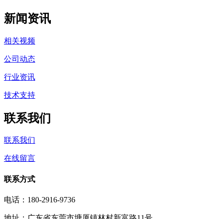
新闻资讯
相关视频
公司动态
行业资讯
技术支持
联系我们
联系我们
在线留言
联系方式
电话：180-2916-9736
地址：广东省东莞市塘厦镇林村新富路11号