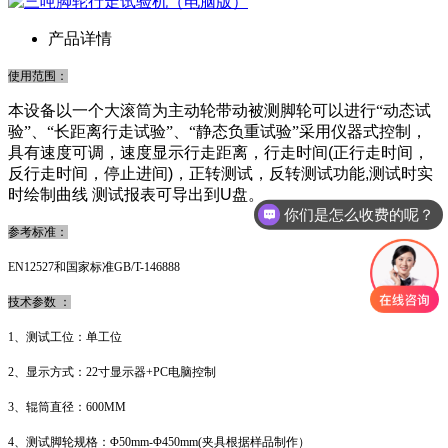
产品详情
使用范围：
本设备以一个大滚筒为主动轮带动被测脚轮可以进行
“动态试
验”、“长距离行走试验”、“静态负重试验”采用仪器式控制，
具有速度可调，速度显示行走距离，行走时间
(
正行走时间，
反行走时间，停止进间
)
，正转测试，反转测试功能
,
测试时实
时绘制曲线 测试报表可导出到
U
盘。
你们是怎么收费的呢？
参考标准
：
EN12527和国家标准GB/T-146888
技术参数
：
1、测试工位：单工位
2、显示方式：22寸显示器+PC电脑控制
3、辊筒直径：600MM
4、测试脚轮规格：Φ50mm-Φ450mm(夹具根据样品制作）