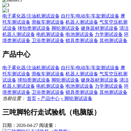
电子雾化器/注油机测试设备
自行车/电动车/车架测试设备
摩
托车测试设备
滑板车测试设备
机器人测试设备
气泵空压机测
试设备
球拍类测试设备
脚轮测试设备
健身器材测试设备
清洁
机器人测试设备
电机测试设备
电池测试设备
力学测试设备
环
境类测试设备
卫浴类测试设备
锁具类测试设备
其他测试设备
产品中心
电子雾化器/注油机测试设备
自行车/电动车/车架测试设备
摩
托车测试设备
滑板车测试设备
机器人测试设备
气泵空压机测
试设备
球拍类测试设备
脚轮测试设备
健身器材测试设备
清洁
机器人测试设备
电机测试设备
电池测试设备
力学测试设备
环
境类测试设备
卫浴类测试设备
锁具类测试设备
其他测试设备
当前位置：
首页
» 产品中心
» 脚轮测试设备
三吨脚轮行走试验机（电脑版）
日期：2026-04-27
阅读量：