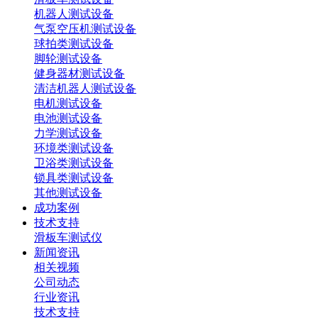
机器人测试设备
气泵空压机测试设备
球拍类测试设备
脚轮测试设备
健身器材测试设备
清洁机器人测试设备
电机测试设备
电池测试设备
力学测试设备
环境类测试设备
卫浴类测试设备
锁具类测试设备
其他测试设备
成功案例
技术支持
滑板车测试仪
新闻资讯
相关视频
公司动态
行业资讯
技术支持