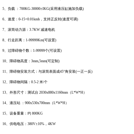
5、负载 ：700KG-30000±IKG(采用液压缸施加负载)
6、速度：0-15+0.01kmh，支持正反转(速度可调)
7、滚简动力源：3.7KW 减速电机
8、行走距离：1-99999Km(可设置)
9、过障碍物个数：1-99999个(可设置)
10、障碍物高度：3mm,5mm(可定制)
11、障碍物安装方式：与滚简表面成45°角安装(一正一反)
12、障碍物间隔：0.5-2 米/个
13、外形尺寸：测试台 2030x880x1160mm（L*W*H）
14、液压站 ：900x530x700mm（L*W*H）
15、设备重量：约 800KG
16、供电电压：380V±10%，4KW