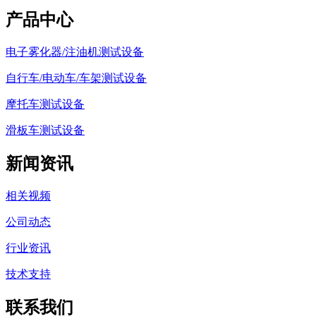
产品中心
电子雾化器/注油机测试设备
自行车/电动车/车架测试设备
摩托车测试设备
滑板车测试设备
新闻资讯
相关视频
公司动态
行业资讯
技术支持
联系我们