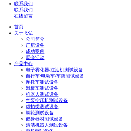
联系我们
联系我们
在线留言
首页
关于飞弘
公司简介
厂房设备
成功案例
展会活动
产品中心
电子雾化器/注油机测试设备
自行车/电动车/车架测试设备
摩托车测试设备
滑板车测试设备
机器人测试设备
气泵空压机测试设备
球拍类测试设备
脚轮测试设备
健身器材测试设备
清洁机器人测试设备