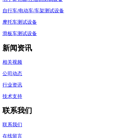
自行车/电动车/车架测试设备
摩托车测试设备
滑板车测试设备
新闻资讯
相关视频
公司动态
行业资讯
技术支持
联系我们
联系我们
在线留言