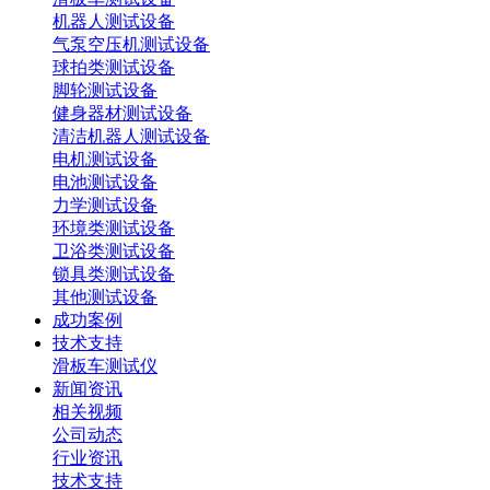
机器人测试设备
气泵空压机测试设备
球拍类测试设备
脚轮测试设备
健身器材测试设备
清洁机器人测试设备
电机测试设备
电池测试设备
力学测试设备
环境类测试设备
卫浴类测试设备
锁具类测试设备
其他测试设备
成功案例
技术支持
滑板车测试仪
新闻资讯
相关视频
公司动态
行业资讯
技术支持