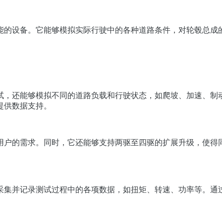
性能的设备。它能够模拟实际行驶中的各种道路条件，对轮毂总
测试，还能够模拟不同的道路负载和行驶状态，如爬坡、加速、
提供数据支持。
用户的需求。同时，它还能够支持两驱至四驱的扩展升级，使得
时采集并记录测试过程中的各项数据，如扭矩、转速、功率等。