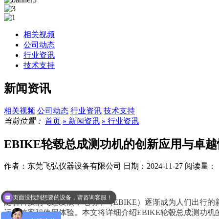
相关视频
公司动态
行业资讯
技术支持
新闻资讯
相关视频
公司动态
行业资讯
技术支持
当前位置：
首页
» 新闻资讯
» 行业资讯
EBIKE轮毂总成测功机的创新应用与卓
作者：东莞飞弘仪器设备有限公司
日期：2024-11-27
阅读量：
页面没找到想要的设备，请咨询客服！
随着科技的飞速发展，电动车（EBIKE）逐渐成为人们出行
运行效率和使用体验。本文将详细介绍EBIKE轮毂总成测功