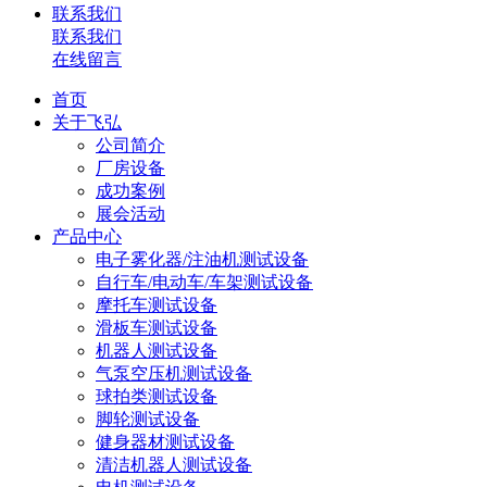
联系我们
联系我们
在线留言
首页
关于飞弘
公司简介
厂房设备
成功案例
展会活动
产品中心
电子雾化器/注油机测试设备
自行车/电动车/车架测试设备
摩托车测试设备
滑板车测试设备
机器人测试设备
气泵空压机测试设备
球拍类测试设备
脚轮测试设备
健身器材测试设备
清洁机器人测试设备