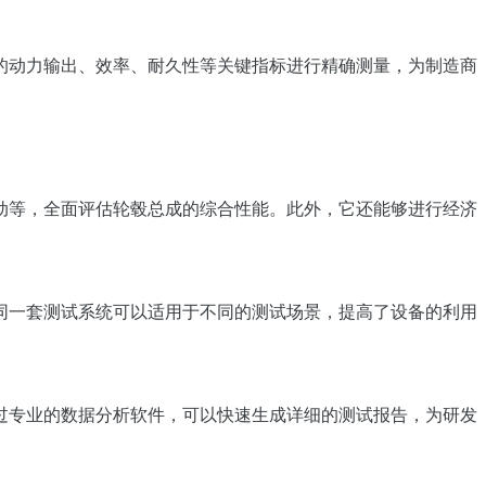
成的动力输出、效率、耐久性等关键指标进行精确测量，为制造商
制动等，全面评估轮毂总成的综合性能。此外，它还能够进行经济
同一套测试系统可以适用于不同的测试场景，提高了设备的利用
通过专业的数据分析软件，可以快速生成详细的测试报告，为研发