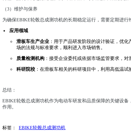
（3）维护与保养
为确保EBIKE轮毂总成测功机的长期稳定运行，需要定期进
应用领域
滑板车生产企业
：用于产品研发阶段的设计验证，优化
场的法规与标准要求，顺利进入市场销售。
质量检测机构
：接受企业委托或依据市场监管要求，对
科研院校
：在滑板车相关的科研项目中，利用高低温试
总结：
EBIKE轮毂总成测功机作为电动车研发和品质保障的关键设
作用。
标签：
EBIKE轮毂总成测功机