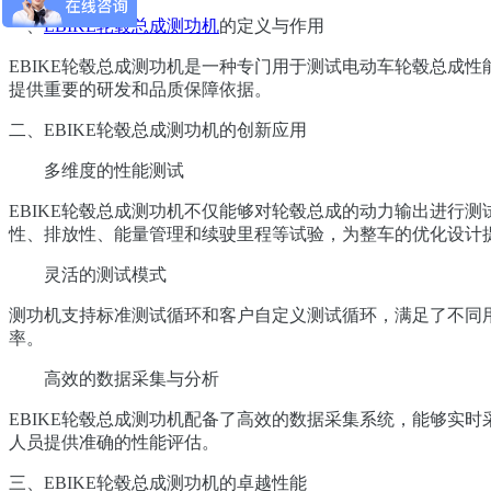
一、
EBIKE轮毂总成测功机
的定义与作用
EBIKE轮毂总成测功机是一种专门用于测试电动车轮毂总成
提供重要的研发和品质保障依据。
二、EBIKE轮毂总成测功机的创新应用
多维度的性能测试
EBIKE轮毂总成测功机不仅能够对轮毂总成的动力输出进行
性、排放性、能量管理和续驶里程等试验，为整车的优化设计
灵活的测试模式
测功机支持标准测试循环和客户自定义测试循环，满足了不同
率。
高效的数据采集与分析
EBIKE轮毂总成测功机配备了高效的数据采集系统，能够实
人员提供准确的性能评估。
三、EBIKE轮毂总成测功机的卓越性能