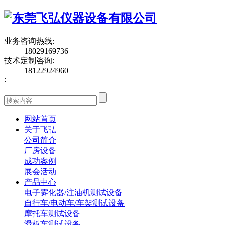
业务咨询热线
:
18029169736
技术定制咨询
:
18122924960
:
网站首页
关于飞弘
公司简介
厂房设备
成功案例
展会活动
产品中心
电子雾化器/注油机测试设备
自行车/电动车/车架测试设备
摩托车测试设备
滑板车测试设备