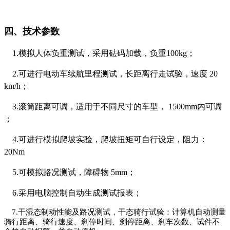
四、技术参数
1.
模拟人体负重测试，采用砝码加载
，
负重100kg；
2.
可进行电动车续航里程测试
，
长距离行走试验，
速度 20
km/h；
3.
滚筒距离可调，适用于不同尺寸的车型
，
1500mm内可调
；
4.可进行模拟爬坡实验，
爬坡扭矩可自行设定
，
阻力：
20Nm
5.可模拟路况测试，障碍物 5mm；
6
.采用电脑控制自动生成测试报表
；
7.干湿态制动性能及路况测试，干态骑行试验：计算机自动测量
骑行距离、骑行速度、刹停时间、刹停距离、刹车次数、试件不