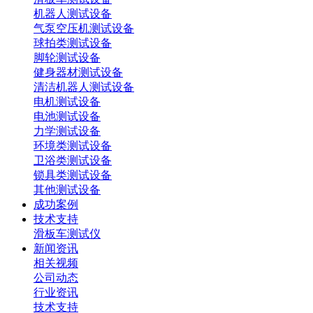
机器人测试设备
气泵空压机测试设备
球拍类测试设备
脚轮测试设备
健身器材测试设备
清洁机器人测试设备
电机测试设备
电池测试设备
力学测试设备
环境类测试设备
卫浴类测试设备
锁具类测试设备
其他测试设备
成功案例
技术支持
滑板车测试仪
新闻资讯
相关视频
公司动态
行业资讯
技术支持