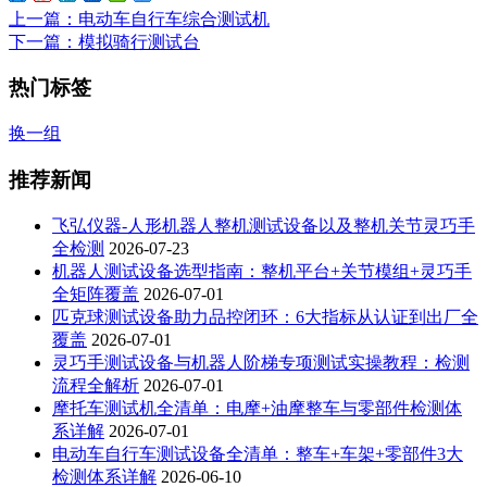
上一篇
：电动车自行车综合测试机
下一篇
：模拟骑行测试台
热门标签
换一组
推荐新闻
飞弘仪器-人形机器人整机测试设备以及整机关节灵巧手
全检测
2026-07-23
机器人测试设备选型指南：整机平台+关节模组+灵巧手
全矩阵覆盖
2026-07-01
匹克球测试设备助力品控闭环：6大指标从认证到出厂全
覆盖
2026-07-01
灵巧手测试设备与机器人阶梯专项测试实操教程：检测
流程全解析
2026-07-01
摩托车测试机全清单：电摩+油摩整车与零部件检测体
系详解
2026-07-01
电动车自行车测试设备全清单：整车+车架+零部件3大
检测体系详解
2026-06-10