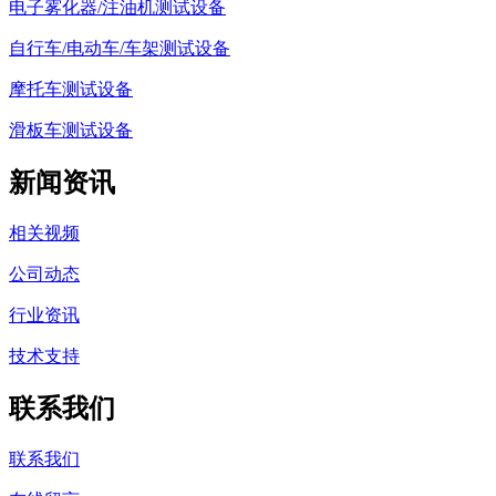
电子雾化器/注油机测试设备
自行车/电动车/车架测试设备
摩托车测试设备
滑板车测试设备
新闻资讯
相关视频
公司动态
行业资讯
技术支持
联系我们
联系我们