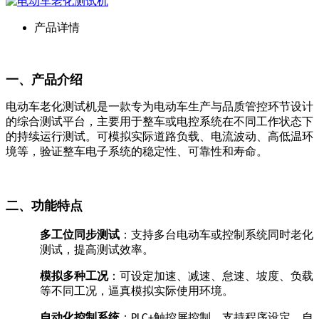
产品详情
一、产品
介绍
电动车老化测试机是一款专为电动车生产与品质管控环节设计
的综合测试平台，主要用于整车或电控系统在不同工作状态下
的持续运行测试。可模拟实际道路负载、电流波动、高低温环
境等，验证整车电子系统的稳定性、可靠性和寿命。
二、功能特点
多工位同步测试
：支持多台电动车或控制系统同时老化
测试，提高测试效率。
模拟多种工况
：可设定加速、减速、怠速、坡度、负载
等不同工况，逼真模拟实际使用环境。
自动化控制系统
：
触控屏控制，支持程序设定、自
PLC+