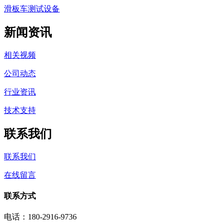
滑板车测试设备
新闻资讯
相关视频
公司动态
行业资讯
技术支持
联系我们
联系我们
在线留言
联系方式
电话：180-2916-9736