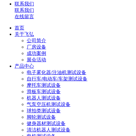
联系我们
联系我们
在线留言
首页
关于飞弘
公司简介
厂房设备
成功案例
展会活动
产品中心
电子雾化器/注油机测试设备
自行车/电动车/车架测试设备
摩托车测试设备
滑板车测试设备
机器人测试设备
气泵空压机测试设备
球拍类测试设备
脚轮测试设备
健身器材测试设备
清洁机器人测试设备