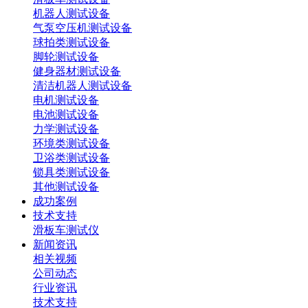
机器人测试设备
气泵空压机测试设备
球拍类测试设备
脚轮测试设备
健身器材测试设备
清洁机器人测试设备
电机测试设备
电池测试设备
力学测试设备
环境类测试设备
卫浴类测试设备
锁具类测试设备
其他测试设备
成功案例
技术支持
滑板车测试仪
新闻资讯
相关视频
公司动态
行业资讯
技术支持