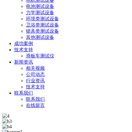
电机测试设备
电池测试设备
力学测试设备
环境类测试设备
卫浴类测试设备
锁具类测试设备
其他测试设备
成功案例
技术支持
滑板车测试仪
新闻资讯
相关视频
公司动态
行业资讯
技术支持
联系我们
联系我们
在线留言