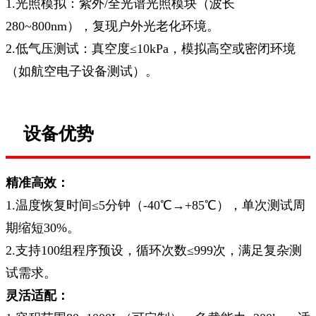
1.光照模拟：紫外/全光谱光照模块（波长
280~800nm），复现户外光老化环境。
2.低气压测试：真空度≤10kPa，模拟高空或密闭环境
（如航空电子设备测试）。
设备优势
精准高效：
1.温度恢复时间≤5分钟（-40℃→+85℃），单次测试周
期缩短30%。
2.支持100组程序预设，循环次数≤999次，满足复杂测
试需求。
灵活适配：