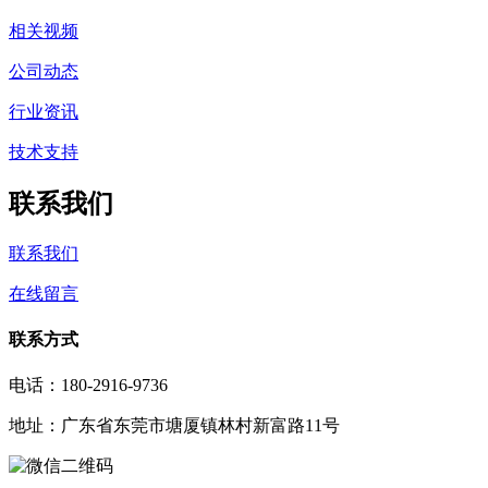
相关视频
公司动态
行业资讯
技术支持
联系我们
联系我们
在线留言
联系方式
电话：180-2916-9736
地址：广东省东莞市塘厦镇林村新富路11号