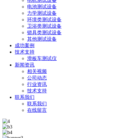
电机测试设备
电池测试设备
力学测试设备
环境类测试设备
卫浴类测试设备
锁具类测试设备
其他测试设备
成功案例
技术支持
滑板车测试仪
新闻资讯
相关视频
公司动态
行业资讯
技术支持
联系我们
联系我们
在线留言