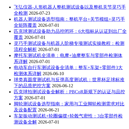
飞弘仪器-人形机器人整机测试设备以及整机关节灵巧手
全检测
2026-07-23
机器人测试设备选型指南：整机平台+关节模组+灵巧手
全矩阵覆盖
2026-07-01
匹克球测试设备助力品控闭环：6大指标从认证到出厂全
覆盖
2026-07-01
灵巧手测试设备与机器人阶梯专项测试实操教程：检测
流程全解析
2026-07-01
摩托车测试机全清单：电摩+油摩整车与零部件检测体
系详解
2026-07-01
电动车自行车测试设备全清单：整车+车架+零部件3大
检测体系详解
2026-06-10
球类真圆度测试机与反弹高度测试机：世界杯足球标准
下的品质把控方案
2026-06-12
匹克球拍测试设备全解析：PBCoR新规下的认证与品控
方案
2026-07-01
脚轮测试设备选型指南：家用与工业脚轮检测需求对比
及设备配置
2026-06-21
车架振动测试机+轮圈偏摆+轮毂气密性：3台零部件检
测设备全解
2026-07-01