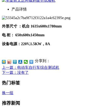
产品详情
外形尺寸 ：机台
1635x600x1780mm
电 柜
：
650x600x1450mm
设备电源：
220V,1.5KW，8A
分享到：
上一篇
：电动车自行车综合测试机
下一篇
：没有了
热门标签
换一组
推荐新闻