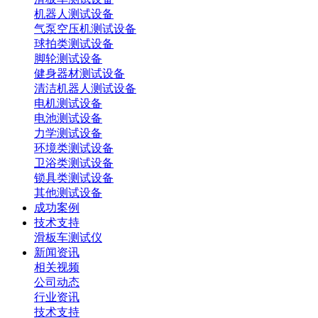
机器人测试设备
气泵空压机测试设备
球拍类测试设备
脚轮测试设备
健身器材测试设备
清洁机器人测试设备
电机测试设备
电池测试设备
力学测试设备
环境类测试设备
卫浴类测试设备
锁具类测试设备
其他测试设备
成功案例
技术支持
滑板车测试仪
新闻资讯
相关视频
公司动态
行业资讯
技术支持