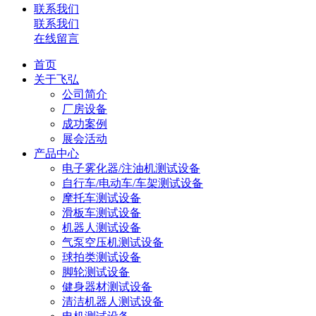
联系我们
联系我们
在线留言
首页
关于飞弘
公司简介
厂房设备
成功案例
展会活动
产品中心
电子雾化器/注油机测试设备
自行车/电动车/车架测试设备
摩托车测试设备
滑板车测试设备
机器人测试设备
气泵空压机测试设备
球拍类测试设备
脚轮测试设备
健身器材测试设备
清洁机器人测试设备