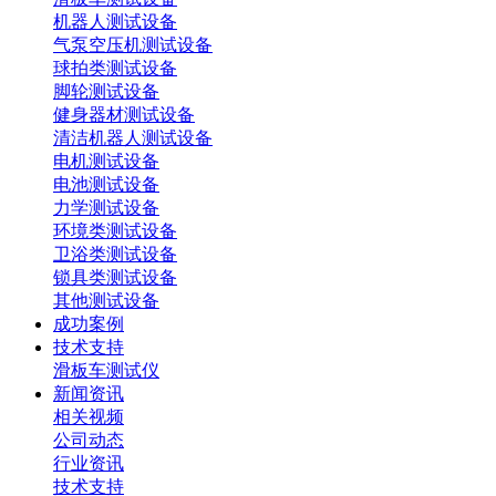
机器人测试设备
气泵空压机测试设备
球拍类测试设备
脚轮测试设备
健身器材测试设备
清洁机器人测试设备
电机测试设备
电池测试设备
力学测试设备
环境类测试设备
卫浴类测试设备
锁具类测试设备
其他测试设备
成功案例
技术支持
滑板车测试仪
新闻资讯
相关视频
公司动态
行业资讯
技术支持