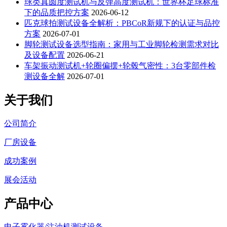
球类真圆度测试机与反弹高度测试机：世界杯足球标准
下的品质把控方案
2026-06-12
匹克球拍测试设备全解析：PBCoR新规下的认证与品控
方案
2026-07-01
脚轮测试设备选型指南：家用与工业脚轮检测需求对比
及设备配置
2026-06-21
车架振动测试机+轮圈偏摆+轮毂气密性：3台零部件检
测设备全解
2026-07-01
关于我们
公司简介
厂房设备
成功案例
展会活动
产品中心
电子雾化器/注油机测试设备