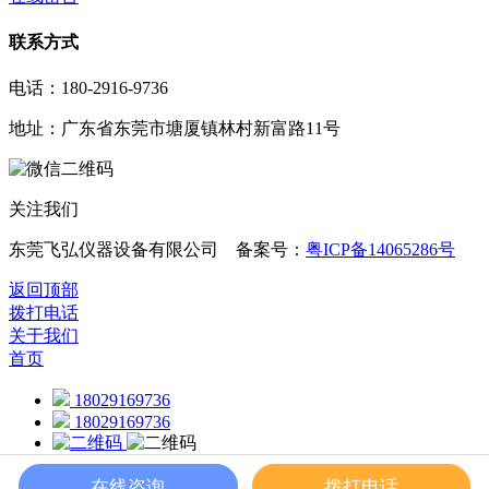
联系方式
电话：180-2916-9736
地址：广东省东莞市塘厦镇林村新富路11号
关注我们
东莞飞弘仪器设备有限公司 备案号：
粤ICP备14065286号
返回顶部
拨打电话
关于我们
首页
18029169736
18029169736
在线咨询
拨打电话