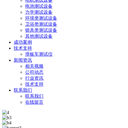
电机测试设备
电池测试设备
力学测试设备
环境类测试设备
卫浴类测试设备
锁具类测试设备
其他测试设备
成功案例
技术支持
滑板车测试仪
新闻资讯
相关视频
公司动态
行业资讯
技术支持
联系我们
联系我们
在线留言