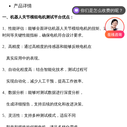
你们是怎么收费的呢？
产品详情
现在有优惠活动么？
一、
机器人关节模组电机测试平台优点：
1、性能评估：能够全面评估机器人关节模组电机的扭矩、速度、响应
时间等关键性能指标，确保电机符合设计要求。
2、
高精度：通过高精度的传感器和能够反映电机在
真实应用中的表现。
3、
自动化程度高：结合智能化技术，测试过程可
实现自动化，减少人工干预，提高工作效率。
4、
数据分析：能够对测试数据进行深度分析，
生成详细报告，支持后续的优化和改进决策。
5、
灵活性：支持多种测试模式，适应不同