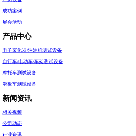
成功案例
展会活动
产品中心
电子雾化器/注油机测试设备
自行车/电动车/车架测试设备
摩托车测试设备
滑板车测试设备
新闻资讯
相关视频
公司动态
行业资讯