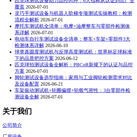
匹克球测试设备助力品控闭环：6大指标从认证到出厂全
覆盖
2026-07-01
灵巧手测试设备与机器人阶梯专项测试实操教程：检测
流程全解析
2026-07-01
摩托车测试机全清单：电摩+油摩整车与零部件检测体
系详解
2026-07-01
电动车自行车测试设备全清单：整车+车架+零部件3大
检测体系详解
2026-06-10
球类真圆度测试机与反弹高度测试机：世界杯足球标准
下的品质把控方案
2026-06-12
匹克球拍测试设备全解析：PBCoR新规下的认证与品控
方案
2026-07-01
脚轮测试设备选型指南：家用与工业脚轮检测需求对比
及设备配置
2026-06-21
车架振动测试机+轮圈偏摆+轮毂气密性：3台零部件检
测设备全解
2026-07-01
关于我们
公司简介
厂房设备