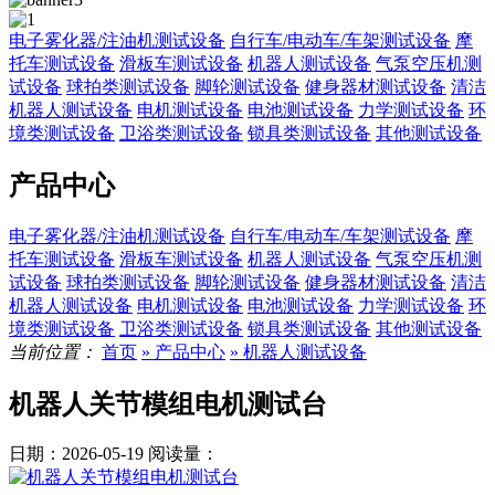
电子雾化器/注油机测试设备
自行车/电动车/车架测试设备
摩
托车测试设备
滑板车测试设备
机器人测试设备
气泵空压机测
试设备
球拍类测试设备
脚轮测试设备
健身器材测试设备
清洁
机器人测试设备
电机测试设备
电池测试设备
力学测试设备
环
境类测试设备
卫浴类测试设备
锁具类测试设备
其他测试设备
产品中心
电子雾化器/注油机测试设备
自行车/电动车/车架测试设备
摩
托车测试设备
滑板车测试设备
机器人测试设备
气泵空压机测
试设备
球拍类测试设备
脚轮测试设备
健身器材测试设备
清洁
机器人测试设备
电机测试设备
电池测试设备
力学测试设备
环
境类测试设备
卫浴类测试设备
锁具类测试设备
其他测试设备
当前位置：
首页
» 产品中心
» 机器人测试设备
机器人关节模组电机测试台
日期：2026-05-19
阅读量：