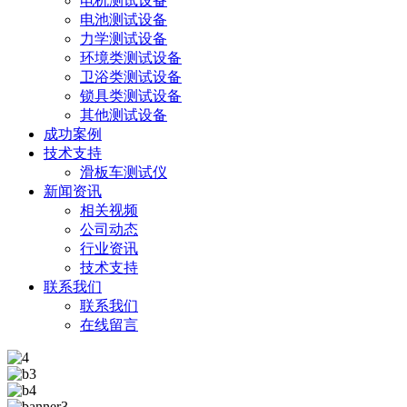
电机测试设备
电池测试设备
力学测试设备
环境类测试设备
卫浴类测试设备
锁具类测试设备
其他测试设备
成功案例
技术支持
滑板车测试仪
新闻资讯
相关视频
公司动态
行业资讯
技术支持
联系我们
联系我们
在线留言