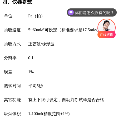
四、仪器参数
你们是怎么收费的呢？
现在有优惠活动么？
单位
Pa（帕）
抽吸速度
5~60ml/S可设定（标准要求是17.5ml/s）
抽吸方式
正弦波/梯形波
分辩率
0.1
误差
1%
测试时间
平均5秒
其它功能
有上下限可设定，自动判断试样是否合格
吸烟体积
1-100ml(精度范围±1%)