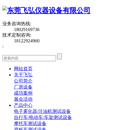
业务咨询热线
:
18029169736
技术定制咨询
:
18122924960
:
网站首页
关于飞弘
公司简介
厂房设备
成功案例
展会活动
产品中心
电子雾化器/注油机测试设备
自行车/电动车/车架测试设备
摩托车测试设备
滑板车测试设备