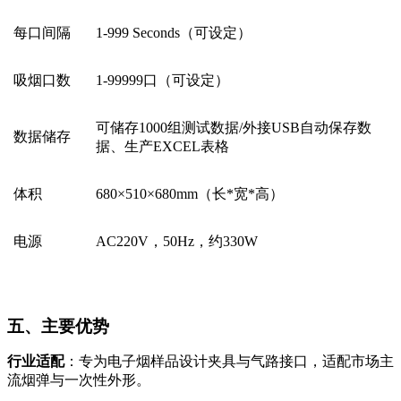
每口间隔
1-999 Seconds（可设定）
吸烟口数
1-99999口（可设定）
可储存1000组测试数据/外接USB自动保存数
数据储存
据、生产EXCEL表格
体积
680×510×680mm（长*宽*高）
电源
AC220V，50Hz，约330W
五、主要优势
行业适配
：专为电子烟样品设计夹具与气路接口，适配市场主
流烟弹与一次性外形。