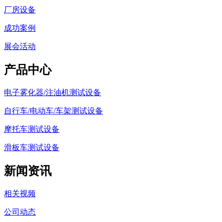
厂房设备
成功案例
展会活动
产品中心
电子雾化器/注油机测试设备
自行车/电动车/车架测试设备
摩托车测试设备
滑板车测试设备
新闻资讯
相关视频
公司动态