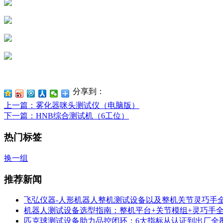
分享到：
上一篇
：雾化器咪头测试仪（电脑版）
下一篇
：HNB综合测试机（6工位）
热门标签
换一组
推荐新闻
飞弘仪器-人形机器人整机测试设备以及整机关节灵巧手
机器人测试设备选型指南：整机平台+关节模组+灵巧手
匹克球测试设备助力品控闭环：6大指标从认证到出厂全