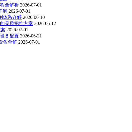
程全解析
2026-07-01
详解
2026-07-01
测体系详解
2026-06-10
的品质把控方案
2026-06-12
方案
2026-07-01
设备配置
2026-06-21
设备全解
2026-07-01