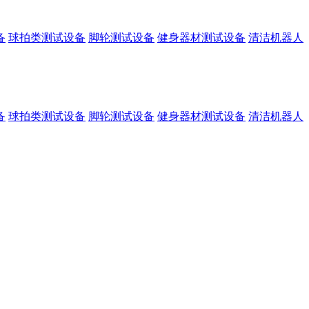
备
球拍类测试设备
脚轮测试设备
健身器材测试设备
清洁机器人
备
球拍类测试设备
脚轮测试设备
健身器材测试设备
清洁机器人