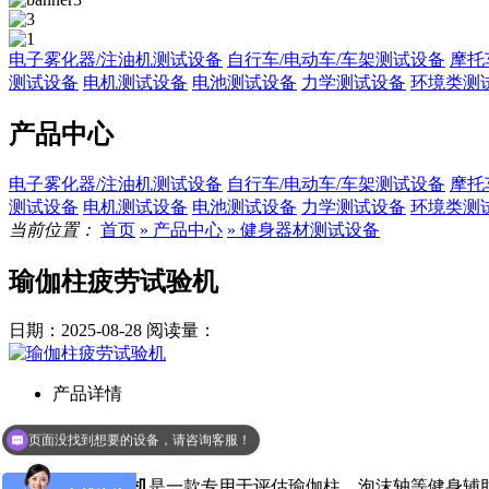
电子雾化器/注油机测试设备
自行车/电动车/车架测试设备
摩托
测试设备
电机测试设备
电池测试设备
力学测试设备
环境类测
产品中心
电子雾化器/注油机测试设备
自行车/电动车/车架测试设备
摩托
测试设备
电机测试设备
电池测试设备
力学测试设备
环境类测
当前位置：
首页
» 产品中心
» 健身器材测试设备
瑜伽柱疲劳试验机
日期：2025-08-28
阅读量：
产品详情
页面没找到想要的设备，请咨询客服！
一、产品概述
非标定制设备请直接来电！
瑜伽柱疲劳试验机
是一款专用于评估瑜伽柱、泡沫轴等健身辅