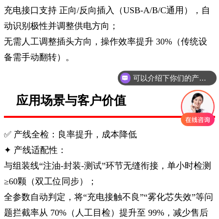
充电接口支持 正向/反向插入（USB-A/B/C通用），自
动识别极性并调整供电方向；
无需人工调整插头方向，操作效率提升 30%（传统设
备需手动翻转）。
可以介绍下你们的产品么？
你们是怎么收费的呢？
应用场景与客户价值
✅ 产线全检：良率提升，成本降低
✦ 产线适配性：
与组装线“注油-封装-测试”环节无缝衔接，单小时检测
≥60颗（双工位同步）；
全参数自动判定，将“充电接触不良”“雾化芯失效”等问
题拦截率从 70%（人工目检）提升至 99%，减少售后