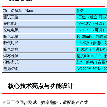
项目名称ItemName
参数
测试工位
2工位（独立/同
充电电压
5V±0.2V（可调）
充电电流
2A±0.3A（可调）
吸气流量
10–30ml/s（精度±1
吸气时长
0.5–5秒（步进0.
吸气次数
1–10次（步进1次
烟雾检测
精度0.01mg/m³，
报警方式
红灯+蜂鸣（音量可调
电源/功耗
AC 220V 50Hz · 
核心技术亮点与功能设计
✅ 双工位同步测试：效率翻倍，适配高速产线