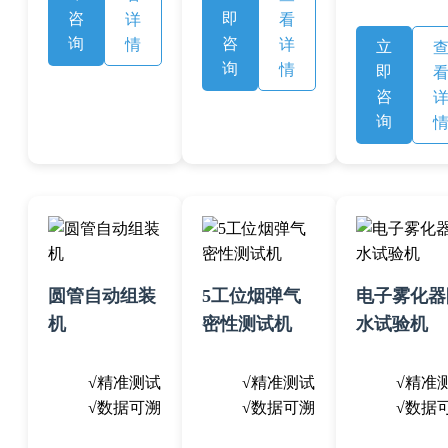
咨
即
详
看
询
咨
情
详
立
询
情
即
咨
询
圆管自动组装
5工位烟弹气
电子雾化器
机
密性测试机
水试验机
√精准测试
√精准测试
√精准
√数据可溯
√数据可溯
√数据