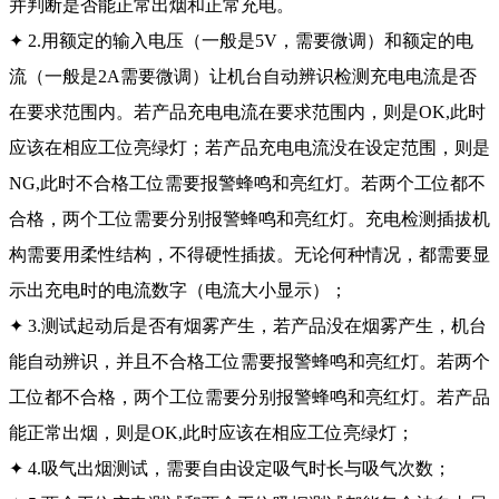
并判断是否能正常出烟和正常充电。
✦ 2.用额定的输入电压（一般是5V，需要微调）和额定的电
流（一般是2A需要微调）让机台自动辨识检测充电电流是否
在要求范围内。若产品充电电流在要求范围内，则是OK,此时
应该在相应工位亮绿灯；若产品充电电流没在设定范围，则是
NG,此时不合格工位需要报警蜂鸣和亮红灯。若两个工位都不
合格，两个工位需要分别报警蜂鸣和亮红灯。充电检测插拔机
构需要用柔性结构，不得硬性插拔。无论何种情况，都需要显
示出充电时的电流数字（电流大小显示）；
✦ 3.测试起动后是否有烟雾产生，若产品没在烟雾产生，机台
能自动辨识，并且不合格工位需要报警蜂鸣和亮红灯。若两个
工位都不合格，两个工位需要分别报警蜂鸣和亮红灯。若产品
能正常出烟，则是OK,此时应该在相应工位亮绿灯；
✦ 4.吸气出烟测试，需要自由设定吸气时长与吸气次数；