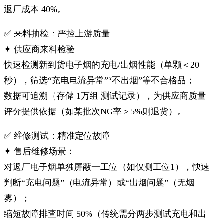
返厂成本 40%。
✅ 来料抽检：严控上游质量
✦ 供应商来料检验
快速检测新到货电子烟的充电/出烟性能（单颗＜20
秒），筛选“充电电流异常”“不出烟”等不合格品；
数据可追溯（存储 1万组 测试记录），为供应商质量
评分提供依据（如某批次NG率＞5%则退货）。
✅ 维修测试：精准定位故障
✦ 售后维修场景：
对返厂电子烟单独屏蔽一工位（如仅测工位1），快速
判断“充电问题”（电流异常）或“出烟问题”（无烟
雾）；
缩短故障排查时间 50%（传统需分两步测试充电和出