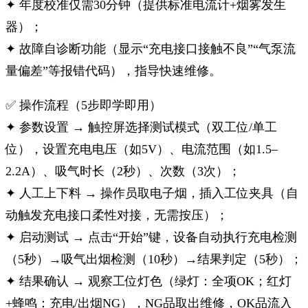
✦ 年度校准仅需30分钟（提供标准电流计+烟雾发生
器）；
✦ 故障自诊断功能（显示“充电接口接触不良”“气泵流
量偏差”等报错代码），指导快速维修。
✅ 操作流程（5步即学即用）
✦ 参数设置 → 触控屏选择测试模式（双工位/单工
位），设置充电电压（如5V）、电流范围（如1.5–
2.2A）、吸气时长（2秒）、次数（3次）；
✦ 人工上下料 → 操作员取电子烟，插入工位夹具（自
动触发充电接口柔性对接，无需按压）；
✦ 启动测试 → 点击“开始”键，设备自动执行充电检测
（5秒）→吸气出烟检测（10秒）→结果判定（5秒）；
✦ 结果确认 → 观察工位灯色（绿灯：全项OK；红灯
+蜂鸣：充电/出烟NG），NG品取出维修，OK品流入