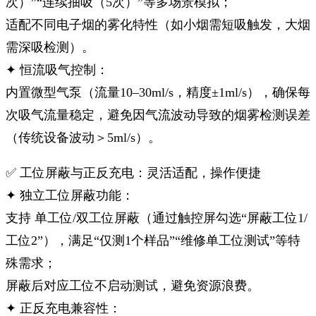
次）”“连续抽吸（5次）”等多场景模拟；
适配不同电子烟的雾化特性（如小烟需短吸触发，大烟
需深吸检测）。
✦ 恒流吸气控制：
内置微型气泵（流量10–30ml/s，精度±1ml/s），确保每
次吸气流量稳定，避免因气流波动导致的烟雾检测误差
（传统设备波动＞5ml/s）。
✅ 工位屏蔽与正反充电：灵活适配，操作便捷
✦ 独立工位屏蔽功能：
支持 单工位/双工位屏蔽（通过触控屏勾选“屏蔽工位1/
工位2”），满足“仅测1个样品”“维修单工位测试”等特
殊需求；
屏蔽后对应工位不启动测试，避免资源浪费。
✦ 正反充电兼容性：