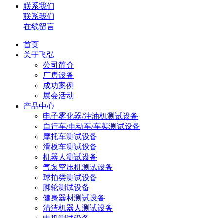
联系我们
联系我们
在线留言
首页
关于飞弘
公司简介
厂房设备
成功案例
展会活动
产品中心
电子雾化器/注油机测试设备
自行车/电动车/车架测试设备
摩托车测试设备
滑板车测试设备
机器人测试设备
气泵空压机测试设备
球拍类测试设备
脚轮测试设备
健身器材测试设备
清洁机器人测试设备