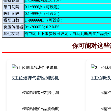
抽吸容量
1~100ml(精度±0.1％)
每口间隔
0.1~999秒（可设定）
吸吐间隔
0.1~999秒（可设定）
吸烟口数
1~999999口（可设定）
负压传感器
0~ -3000PA; 0.2％FS
其他功能
有判定上下限参数可设定，自动判断测试产品是
你可能对这些
5工位烟弹气密性测试机
2工位咪
√精准测试 √数据可溯
√精
√精准洞察 √品质领航
√精