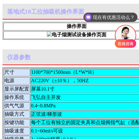
落地式10工位抽吸机操作界面
现在有优惠活动么？
操作界面
仪器参数
尺寸
1100*700*1500mm（L*W*H）
电源
AC220V（±10％），50HZ
显示屏配置
屏幕10.1寸
操作系统
飞弘自主开发
供气气源
0.4~0.8MPa
抽吸方式
正弦波/梯形波
按键功能
每个工位有独立的固定夹具和点烟拇指气缸（选
抽吸速度
0.1~60ml/s可设