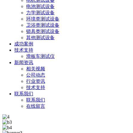
电机测试设备
电池测试设备
力学测试设备
环境类测试设备
卫浴类测试设备
锁具类测试设备
其他测试设备
成功案例
技术支持
滑板车测试仪
新闻资讯
相关视频
公司动态
行业资讯
技术支持
联系我们
联系我们
在线留言