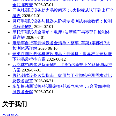
全矩阵覆盖
2026-07-01
匹克球测试设备助力品控闭环：6大指标从认证到出厂全
覆盖
2026-07-01
灵巧手测试设备与机器人阶梯专项测试实操教程：检测
流程全解析
2026-07-01
摩托车测试机全清单：电摩+油摩整车与零部件检测体
系详解
2026-07-01
电动车自行车测试设备全清单：整车+车架+零部件3大
检测体系详解
2026-06-10
球类真圆度测试机与反弹高度测试机：世界杯足球标准
下的品质把控方案
2026-06-12
匹克球拍测试设备全解析：PBCoR新规下的认证与品控
方案
2026-07-01
脚轮测试设备选型指南：家用与工业脚轮检测需求对比
及设备配置
2026-06-21
车架振动测试机+轮圈偏摆+轮毂气密性：3台零部件检
测设备全解
2026-07-01
关于我们
公司简介