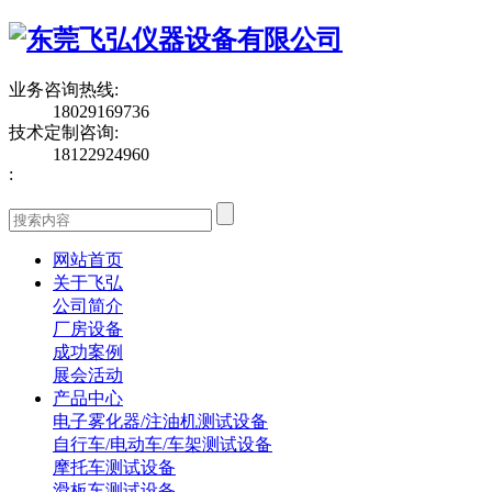
业务咨询热线
:
18029169736
技术定制咨询
:
18122924960
:
网站首页
关于飞弘
公司简介
厂房设备
成功案例
展会活动
产品中心
电子雾化器/注油机测试设备
自行车/电动车/车架测试设备
摩托车测试设备
滑板车测试设备