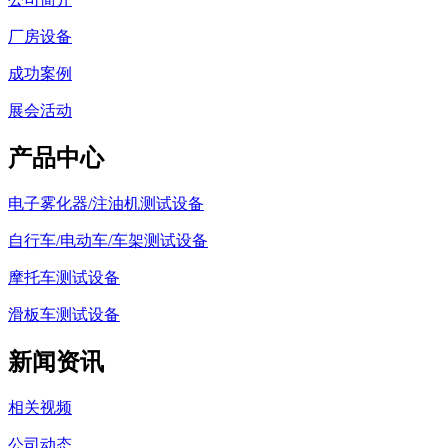
厂房设备
成功案例
展会活动
产品中心
电子雾化器/注油机测试设备
自行车/电动车/车架测试设备
摩托车测试设备
滑板车测试设备
新闻资讯
相关视频
公司动态