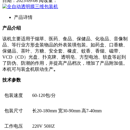
日期：2025-09-08
阅读量：
产品详情
产品介绍
该机主要适用于烟草、医药、食品、保健品、化妆品、音像制
品、等行业方形盒装物品的外表装璜包装。如药盒、口香糖、
保健品、茶叶、方糖、安全套、橡皮、蚊香、香烟、磁带、
VCD（CD）光盘、扑克牌、透明皂、方型电池、软盘等起到
了防伪、防潮的作用，并提高产品档次，增加了产品附加值。
本机可与装盒机联动生产
。
技术参数
包装速度
60
-
120
包
/分
包装尺寸
长
20-
18
0mm 宽30-90mm 高
7
-40mm
工作电压
220V 50HZ