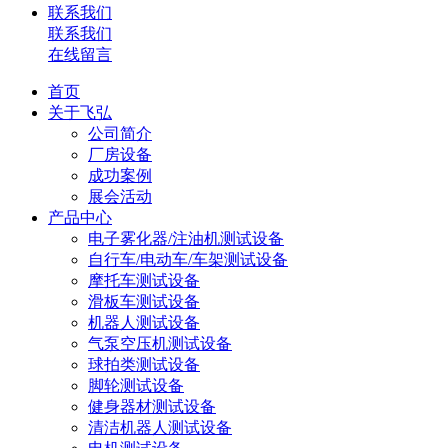
联系我们
联系我们
在线留言
首页
关于飞弘
公司简介
厂房设备
成功案例
展会活动
产品中心
电子雾化器/注油机测试设备
自行车/电动车/车架测试设备
摩托车测试设备
滑板车测试设备
机器人测试设备
气泵空压机测试设备
球拍类测试设备
脚轮测试设备
健身器材测试设备
清洁机器人测试设备