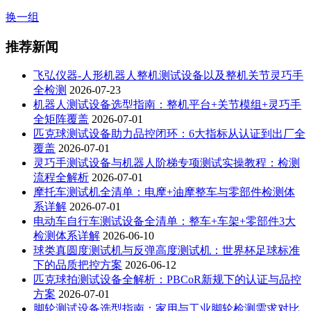
换一组
推荐新闻
飞弘仪器-人形机器人整机测试设备以及整机关节灵巧手
全检测
2026-07-23
机器人测试设备选型指南：整机平台+关节模组+灵巧手
全矩阵覆盖
2026-07-01
匹克球测试设备助力品控闭环：6大指标从认证到出厂全
覆盖
2026-07-01
灵巧手测试设备与机器人阶梯专项测试实操教程：检测
流程全解析
2026-07-01
摩托车测试机全清单：电摩+油摩整车与零部件检测体
系详解
2026-07-01
电动车自行车测试设备全清单：整车+车架+零部件3大
检测体系详解
2026-06-10
球类真圆度测试机与反弹高度测试机：世界杯足球标准
下的品质把控方案
2026-06-12
匹克球拍测试设备全解析：PBCoR新规下的认证与品控
方案
2026-07-01
脚轮测试设备选型指南：家用与工业脚轮检测需求对比