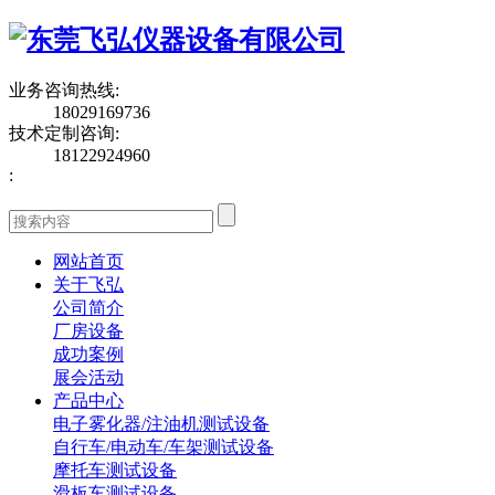
业务咨询热线
:
18029169736
技术定制咨询
:
18122924960
:
网站首页
关于飞弘
公司简介
厂房设备
成功案例
展会活动
产品中心
电子雾化器/注油机测试设备
自行车/电动车/车架测试设备
摩托车测试设备
滑板车测试设备