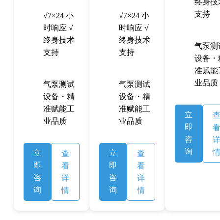
终身技
支持
√7×24 小
√7×24 小
时响应 √
时响应 √
终身技术
终身技术
气泵测
支持
支持
设备・
准赋能
业品质
气泵测试
气泵测试
设备・精
设备・精
准赋能工
准赋能工
立
业品质
业品质
即
咨
询
立
立
查
查
即
即
看
看
咨
咨
详
详
询
询
情
情