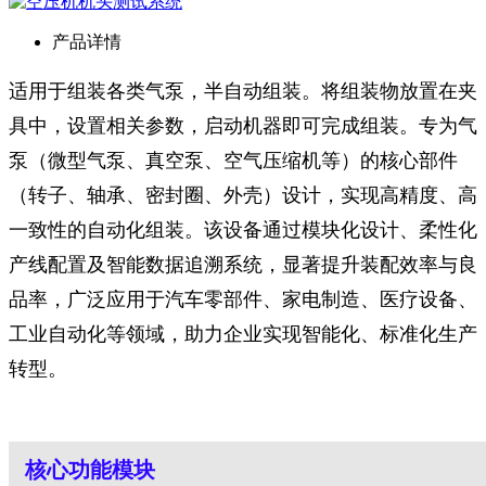
产品详情
适用于组装各类气泵，半自动组装。将组装物放置在夹
具中，设置相关参数，启动机器即可完成组装。专为气
泵（微型气泵、真空泵、空气压缩机等）的核心部件
（转子、轴承、密封圈、外壳）设计，实现高精度、高
一致性的自动化组装。该设备通过模块化设计、柔性化
产线配置及智能数据追溯系统，显著提升装配效率与良
品率，广泛应用于汽车零部件、家电制造、医疗设备、
工业自动化等领域，助力企业实现智能化、标准化生产
转型。
核心功能模块