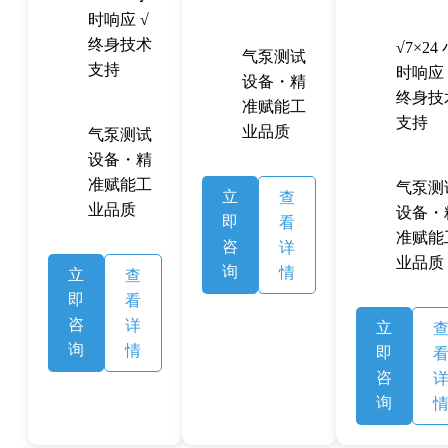
时响应 √
终身技术
√7×24
气泵测试
支持
时响应 
设备・精
终身技
准赋能工
支持
业品质
气泵测试
设备・精
准赋能工
气泵测
立
查
业品质
设备・
即
看
准赋能
咨
详
业品质
询
情
立
查
即
看
咨
详
立
询
情
即
咨
询