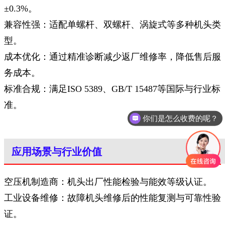
±0.3%。
兼容性强：适配单螺杆、双螺杆、涡旋式等多种机头类
型。
成本优化：通过精准诊断减少返厂维修率，降低售后服
务成本。
标准合规：满足ISO 5389、GB/T 15487等国际与行业标
准。
你们是怎么收费的呢？
应用场景与行业价值
空压机制造商：机头出厂性能检验与能效等级认证。
工业设备维修：故障机头维修后的性能复测与可靠性验
证。