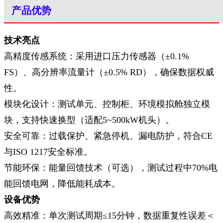
产品优势
技术亮点
高精度传感系统：采用进口压力传感器（±0.1%
FS）、高分辨率流量计（±0.5% RD），确保数据权威
性。
模块化设计：测试单元、控制柜、环境模拟舱独立模
块，支持快速换型（适配5~500kW机头）。
安全可靠：过载保护、紧急停机、漏电防护，符合CE
与ISO 1217安全标准。
节能环保：能量回馈技术（可选），测试过程中70%电
能回馈电网，降低能耗成本。
设备优势
高效精准：单次测试周期≤15分钟，数据重复性误差＜