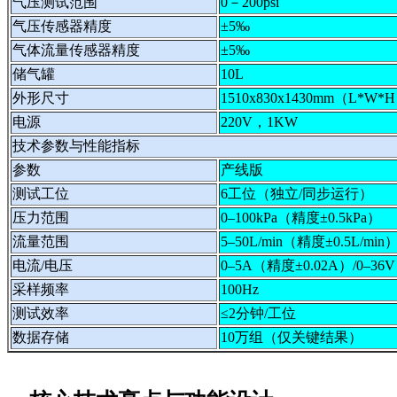
气压测试范围
0－200psi
气压传感器精度
±5‰
气体流量传感器精度
±5‰
储气罐
10L
外形尺寸
1510x830x1430mm（L*W*
电源
220V，1KW
技术参数与性能指标
参数
产线版
测试工位
6工位（独立/同步运行）
压力范围
0–100kPa（精度±0.5kPa）
流量范围
5–50L/min（精度±0.5L/min
电流/电压
0–5A（精度±0.02A）/0–36V
采样频率
100Hz
测试效率
≤2分钟/工位
数据存储
10万组（仅关键结果）