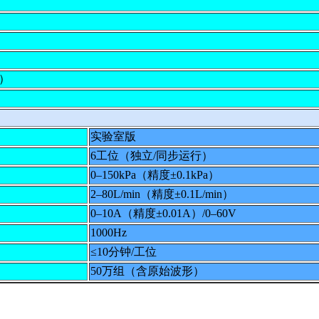
H）
实验室版
6工位（独立/同步运行）
0–150kPa（精度±0.1kPa）
）
2–80L/min（精度±0.1L/min）
0–10A（精度±0.01A）/0–60V
1000Hz
≤10分钟/工位
50万组（含原始波形）