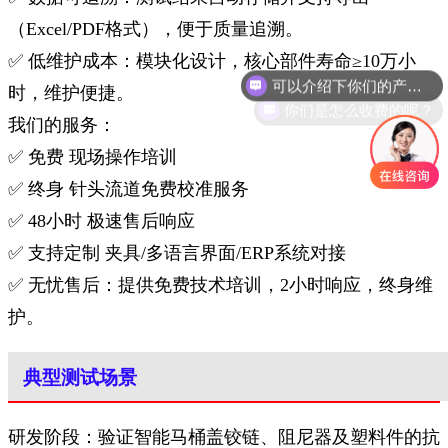
（Excel/PDF格式），便于质量追溯。
可以介绍下你们的产品么？
✅ 低维护成本：模块化设计，核心部件寿命≥10万小
时，维护便捷。
你们是怎么收费的呢？
我们的服务：
✅ 免费 现场操作培训
✅ 终身 针头流道免费校准服务
✅ 48小时 极速售后响应
✅ 支持定制 夹具/多语言界面/ERP系统对接
✅ 无忧售后：提供免费技术培训，2小时响应，终身维
护。
典型测试场景
研发阶段：验证智能马桶盖铰链、阻尼器及塑料件的抗