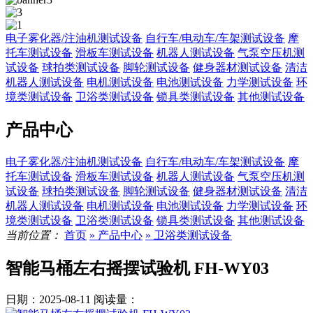
电子雾化器/注油机测试设备
自行车/电动车/车架测试设备
摩
托车测试设备
滑板车测试设备
机器人测试设备
气泵空压机测
试设备
球拍类测试设备
脚轮测试设备
健身器材测试设备
清洁
机器人测试设备
电机测试设备
电池测试设备
力学测试设备
环
境类测试设备
卫浴类测试设备
锁具类测试设备
其他测试设备
产品中心
电子雾化器/注油机测试设备
自行车/电动车/车架测试设备
摩
托车测试设备
滑板车测试设备
机器人测试设备
气泵空压机测
试设备
球拍类测试设备
脚轮测试设备
健身器材测试设备
清洁
机器人测试设备
电机测试设备
电池测试设备
力学测试设备
环
境类测试设备
卫浴类测试设备
锁具类测试设备
其他测试设备
当前位置：
首页
» 产品中心
» 卫浴类测试设备
智能马桶左右摇摆试验机 FH-WY03
日期：2025-08-11
阅读量：