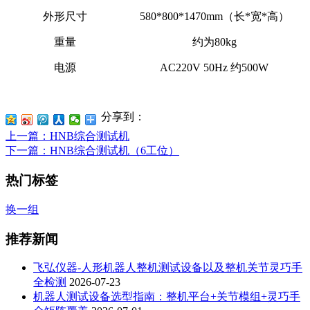
外形尺寸
580*800*1470mm（长*宽*高）
重量
约为
80kg
电源
AC220V 50Hz 约500W
分享到：
上一篇
：HNB综合测试机
下一篇
：HNB综合测试机（6工位）
热门标签
换一组
推荐新闻
飞弘仪器-人形机器人整机测试设备以及整机关节灵巧手
全检测
2026-07-23
机器人测试设备选型指南：整机平台+关节模组+灵巧手