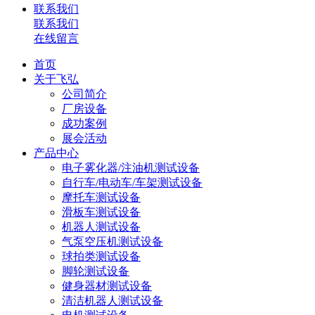
联系我们
联系我们
在线留言
首页
关于飞弘
公司简介
厂房设备
成功案例
展会活动
产品中心
电子雾化器/注油机测试设备
自行车/电动车/车架测试设备
摩托车测试设备
滑板车测试设备
机器人测试设备
气泵空压机测试设备
球拍类测试设备
脚轮测试设备
健身器材测试设备
清洁机器人测试设备