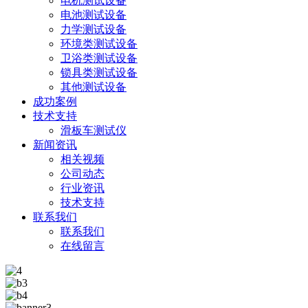
电机测试设备
电池测试设备
力学测试设备
环境类测试设备
卫浴类测试设备
锁具类测试设备
其他测试设备
成功案例
技术支持
滑板车测试仪
新闻资讯
相关视频
公司动态
行业资讯
技术支持
联系我们
联系我们
在线留言