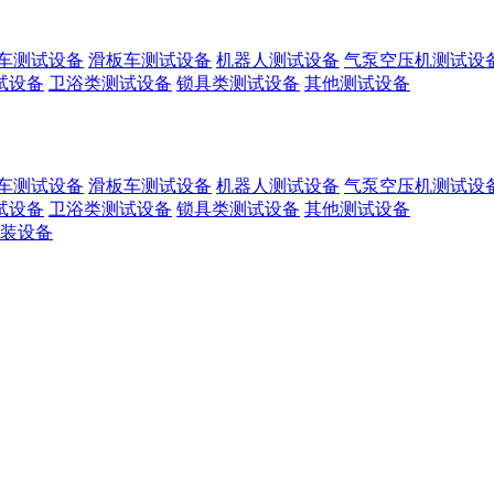
车测试设备
滑板车测试设备
机器人测试设备
气泵空压机测试设
试设备
卫浴类测试设备
锁具类测试设备
其他测试设备
车测试设备
滑板车测试设备
机器人测试设备
气泵空压机测试设
试设备
卫浴类测试设备
锁具类测试设备
其他测试设备
组装设备