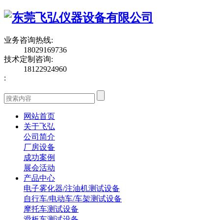
业务咨询热线
:
18029169736
技术定制咨询
:
18122924960
:
网站首页
关于飞弘
公司简介
厂房设备
成功案例
展会活动
产品中心
电子雾化器/注油机测试设备
自行车/电动车/车架测试设备
摩托车测试设备
滑板车测试设备