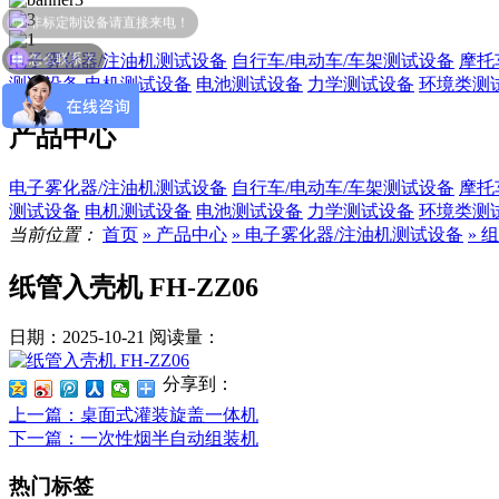
怎么联系？
电子雾化器/注油机测试设备
自行车/电动车/车架测试设备
摩托
测试设备
电机测试设备
电池测试设备
力学测试设备
环境类测
产品中心
电子雾化器/注油机测试设备
自行车/电动车/车架测试设备
摩托
测试设备
电机测试设备
电池测试设备
力学测试设备
环境类测
当前位置：
首页
» 产品中心
» 电子雾化器/注油机测试设备
» 
纸管入壳机 FH-ZZ06
日期：2025-10-21
阅读量：
分享到：
上一篇
：桌面式灌装旋盖一体机
下一篇
：一次性烟半自动组装机
热门标签