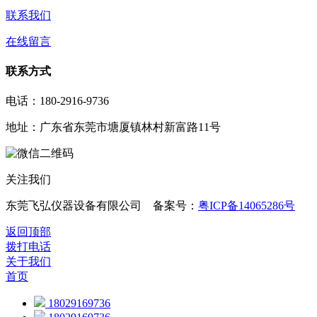
联系我们
在线留言
联系方式
电话：180-2916-9736
地址：广东省东莞市塘厦镇林村新富路11号
关注我们
东莞飞弘仪器设备有限公司 备案号：
粤ICP备14065286号
返回顶部
拨打电话
关于我们
首页
18029169736