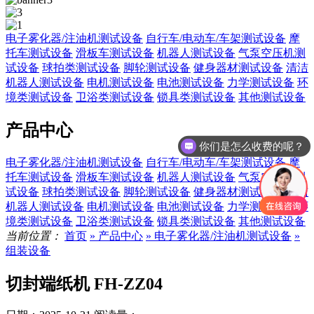
电子雾化器/注油机测试设备
自行车/电动车/车架测试设备
摩
托车测试设备
滑板车测试设备
机器人测试设备
气泵空压机测
试设备
球拍类测试设备
脚轮测试设备
健身器材测试设备
清洁
机器人测试设备
电机测试设备
电池测试设备
力学测试设备
环
境类测试设备
卫浴类测试设备
锁具类测试设备
其他测试设备
产品中心
你们是怎么收费的呢？
现在有优惠活动么？
电子雾化器/注油机测试设备
自行车/电动车/车架测试设备
摩
托车测试设备
滑板车测试设备
机器人测试设备
气泵空压机测
试设备
球拍类测试设备
脚轮测试设备
健身器材测试设备
清洁
机器人测试设备
电机测试设备
电池测试设备
力学测试设备
环
境类测试设备
卫浴类测试设备
锁具类测试设备
其他测试设备
当前位置：
首页
» 产品中心
» 电子雾化器/注油机测试设备
»
组装设备
切封端纸机 FH-ZZ04