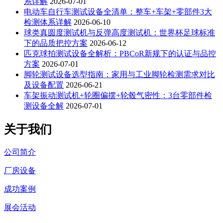
系详解
2026-07-01
电动车自行车测试设备全清单：整车+车架+零部件3大
检测体系详解
2026-06-10
球类真圆度测试机与反弹高度测试机：世界杯足球标准
下的品质把控方案
2026-06-12
匹克球拍测试设备全解析：PBCoR新规下的认证与品控
方案
2026-07-01
脚轮测试设备选型指南：家用与工业脚轮检测需求对比
及设备配置
2026-06-21
车架振动测试机+轮圈偏摆+轮毂气密性：3台零部件检
测设备全解
2026-07-01
关于我们
公司简介
厂房设备
成功案例
展会活动