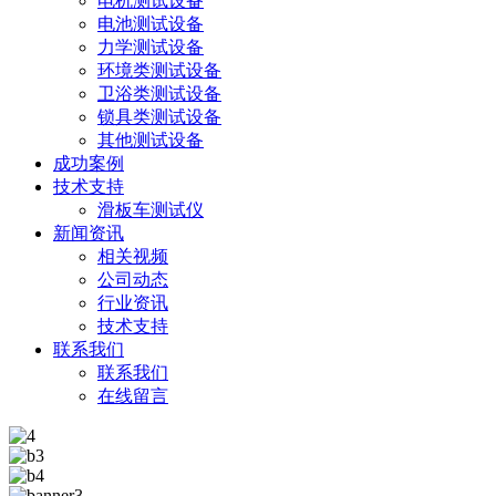
电机测试设备
电池测试设备
力学测试设备
环境类测试设备
卫浴类测试设备
锁具类测试设备
其他测试设备
成功案例
技术支持
滑板车测试仪
新闻资讯
相关视频
公司动态
行业资讯
技术支持
联系我们
联系我们
在线留言