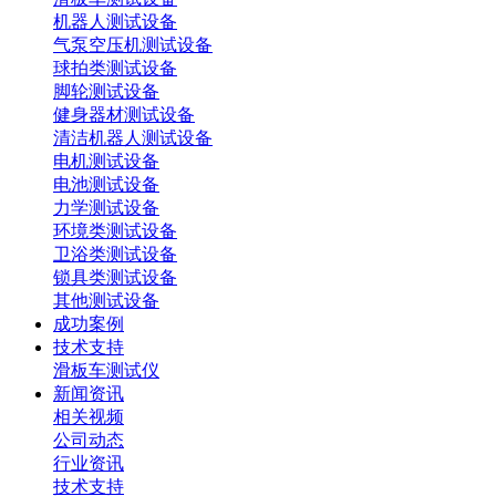
机器人测试设备
气泵空压机测试设备
球拍类测试设备
脚轮测试设备
健身器材测试设备
清洁机器人测试设备
电机测试设备
电池测试设备
力学测试设备
环境类测试设备
卫浴类测试设备
锁具类测试设备
其他测试设备
成功案例
技术支持
滑板车测试仪
新闻资讯
相关视频
公司动态
行业资讯
技术支持