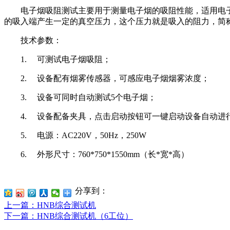
电子烟吸阻测试主要用于测量电子烟的吸阻性能，适用电子
的吸入端产生一定的真空压力，这个压力就是吸入的阻力，简
技术参数：
1.
可测试电子烟吸阻；
2.
设备配有烟雾传感器，可感应电子烟烟雾浓度；
3.
设备可同时自动测试5个电子烟；
4.
设备配备夹具，点击启动按钮可一键启动设备自动进
5.
电源：AC220V，50Hz，250W
6.
外形尺寸：760*750*1550mm（长*宽*高）
分享到：
上一篇
：HNB综合测试机
下一篇
：HNB综合测试机（6工位）