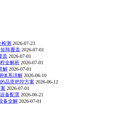
全检测
2026-07-23
全矩阵覆盖
2026-07-01
覆盖
2026-07-01
程全解析
2026-07-01
详解
2026-07-01
测体系详解
2026-06-10
的品质把控方案
2026-06-12
方案
2026-07-01
设备配置
2026-06-21
设备全解
2026-07-01