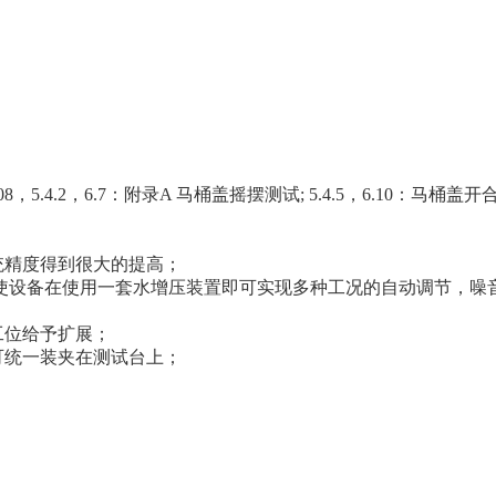
8，5.4.2，6.7：附录A 马桶盖摇摆测试; 5.4.5，6.10：马桶盖开
统精度得到很大的提高；
，使设备在使用一套水增压装置即可实现多种工况的自动调节，
工位给予扩展；
可统一装夹在测试台上；
。