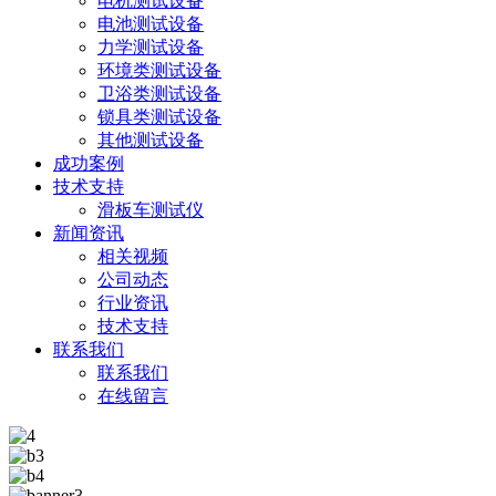
电机测试设备
电池测试设备
力学测试设备
环境类测试设备
卫浴类测试设备
锁具类测试设备
其他测试设备
成功案例
技术支持
滑板车测试仪
新闻资讯
相关视频
公司动态
行业资讯
技术支持
联系我们
联系我们
在线留言