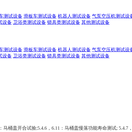
车测试设备
滑板车测试设备
机器人测试设备
气泵空压机测试设
试设备
卫浴类测试设备
锁具类测试设备
其他测试设备
车测试设备
滑板车测试设备
机器人测试设备
气泵空压机测试设
试设备
卫浴类测试设备
锁具类测试设备
其他测试设备
5，6.10：马桶盖开合试验;5.4.6，6.11：马桶盖慢落功能寿命测试; 5.4