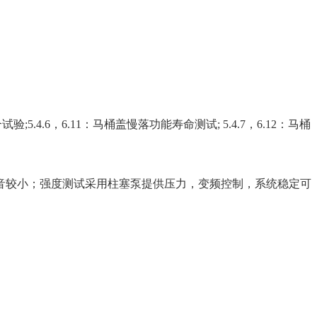
合试验;5.4.6，6.11：马桶盖慢落功能寿命测试; 5.4.7，6.12：马桶
噪音较小；强度测试采用柱塞泵提供压力，变频控制，系统稳定可