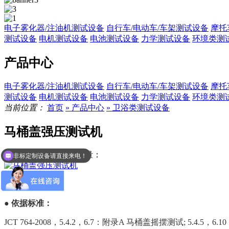
电子雾化器/注油机测试设备
自行车/电动车/车架测试设备
摩托
测试设备
电机测试设备
电池测试设备
力学测试设备
环境类测
产品中心
电子雾化器/注油机测试设备
自行车/电动车/车架测试设备
摩托
测试设备
电机测试设备
电池测试设备
力学测试设备
环境类测
当前位置：
首页
» 产品中心
» 卫浴类测试设备
马桶盖强压测试机
非标定制设备请直接来电！
日期：2022-04-29
阅读量：
怎么联系？
产品详情
● 依据标准：
JCT 764-2008，5.4.2，6.7：附录A 马桶盖摇摆测试; 5.4.