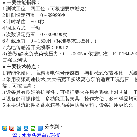
● 主要性能指标：
1 测试工位：两工位（可根据要求增减）
2 时间设定范围：0～99999秒
3 计时精度：±0.1秒
4 调压方式：手动
5 次数设定范围：0～999999次
6 荷载压力：0～1500N（标准要求1335N，）
7 光电传感器开关频率：100Hz
8 (选做)静态负载荷载压力：0～2000N● 依据标准：JCT 764-200
盖强压测试
● 主要技术特点：
1 智能化设计、高精度电信号传感器，与机械式仪表相比，系
2 采用变频调速技术,大大拓宽了多级离心泵的适宜工况范围
靠，可控性高；
3 设备具有良好的扩展性，可根据要求在原有系统上对功能、
4 设备的可操作性，多功能工装夹具，操作方便，多种样品均
5 主要过流部件及蓄水箱等均采用防腐材料，设备适用更长久
分享到：
上一篇
：水龙头寿命试验机