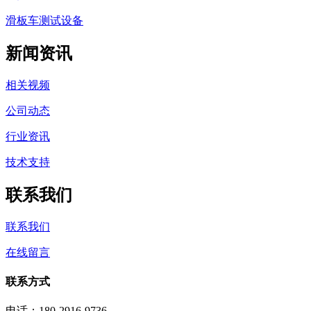
滑板车测试设备
新闻资讯
相关视频
公司动态
行业资讯
技术支持
联系我们
联系我们
在线留言
联系方式
电话：180-2916-9736