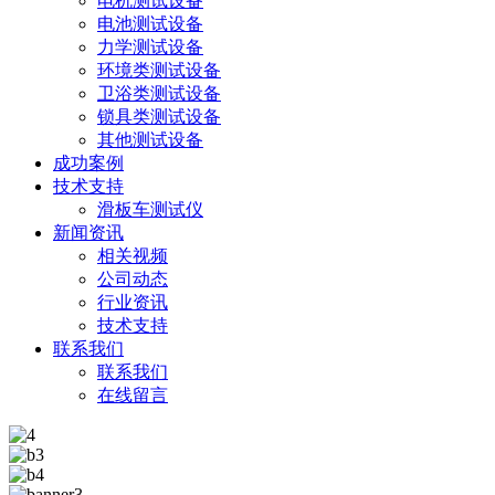
电机测试设备
电池测试设备
力学测试设备
环境类测试设备
卫浴类测试设备
锁具类测试设备
其他测试设备
成功案例
技术支持
滑板车测试仪
新闻资讯
相关视频
公司动态
行业资讯
技术支持
联系我们
联系我们
在线留言