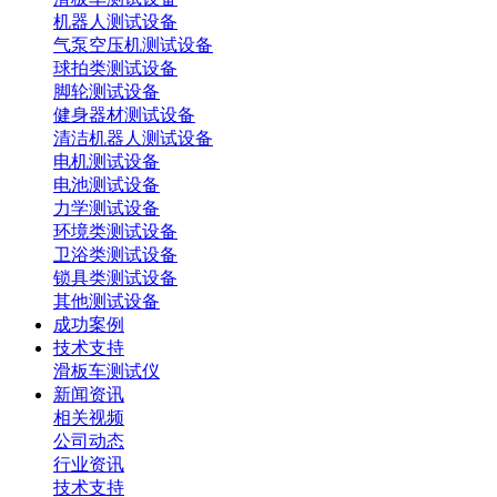
机器人测试设备
气泵空压机测试设备
球拍类测试设备
脚轮测试设备
健身器材测试设备
清洁机器人测试设备
电机测试设备
电池测试设备
力学测试设备
环境类测试设备
卫浴类测试设备
锁具类测试设备
其他测试设备
成功案例
技术支持
滑板车测试仪
新闻资讯
相关视频
公司动态
行业资讯
技术支持