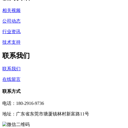
相关视频
公司动态
行业资讯
技术支持
联系我们
联系我们
在线留言
联系方式
电话：180-2916-9736
地址：广东省东莞市塘厦镇林村新富路11号