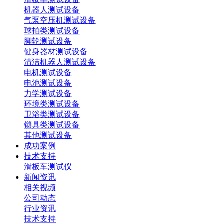
机器人测试设备
气泵空压机测试设备
球拍类测试设备
脚轮测试设备
健身器材测试设备
清洁机器人测试设备
电机测试设备
电池测试设备
力学测试设备
环境类测试设备
卫浴类测试设备
锁具类测试设备
其他测试设备
成功案例
技术支持
滑板车测试仪
新闻资讯
相关视频
公司动态
行业资讯
技术支持