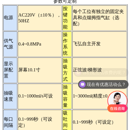
参数可定制
按
每个工位有独立的固定夹
键
AC220V（±10％），
电源
具和点烟拇指气缸（选
50HZ
功
配）
能
操
供气
作
飞弘自主开发
0.4~0.8MPa
气源
系
统
抽
显示
吸
屏配
屏幕10.1寸
正弦波/梯形波
方
置
式
现在有优惠活动么？
抽
抽吸
吸
0.1~1000ml/s可设
1~3000ml(精度±0.1％)
速度
容
量
吸
每口
0.1~999秒（可设
吐
0.1~999秒（可设定）
间隔
定）
间