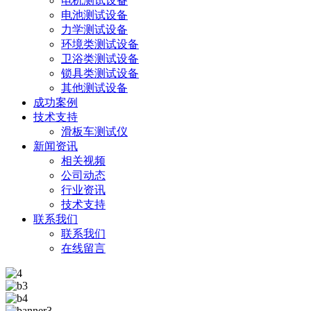
电机测试设备
电池测试设备
力学测试设备
环境类测试设备
卫浴类测试设备
锁具类测试设备
其他测试设备
成功案例
技术支持
滑板车测试仪
新闻资讯
相关视频
公司动态
行业资讯
技术支持
联系我们
联系我们
在线留言