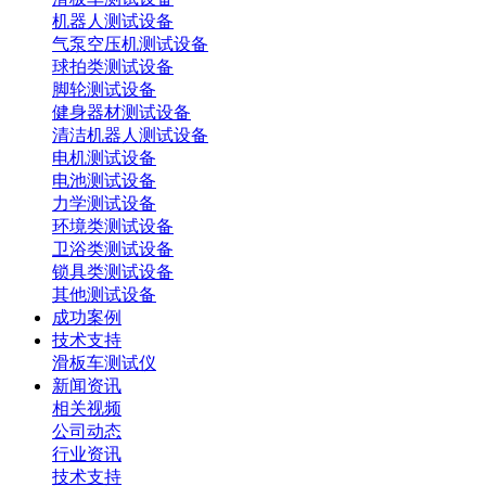
机器人测试设备
气泵空压机测试设备
球拍类测试设备
脚轮测试设备
健身器材测试设备
清洁机器人测试设备
电机测试设备
电池测试设备
力学测试设备
环境类测试设备
卫浴类测试设备
锁具类测试设备
其他测试设备
成功案例
技术支持
滑板车测试仪
新闻资讯
相关视频
公司动态
行业资讯
技术支持