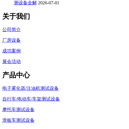
测设备全解
2026-07-01
关于我们
公司简介
厂房设备
成功案例
展会活动
产品中心
电子雾化器/注油机测试设备
自行车/电动车/车架测试设备
摩托车测试设备
滑板车测试设备