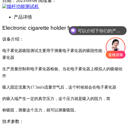
日期：2025-09-08
阅读量：
产品详情
Electronic cigarette holder function tester
可以介绍下你们的产品么？
设备介绍：
电子雾化器吸阻测试主要用于测量电子雾化器的吸阻性能，适用电子
雾化器
生产质量控制和电子雾化器检验。当在电子雾化器上模拟人的吸烟动
作
吸入固定流量为
17.5ml/s流量空气后，这个时候就会在电子雾化器
的吸入端产生一定的真空压力，这个压力就是吸入的阻力，简
称吸阻，测量这个压力，就可以测量吸阻。
技术参数：