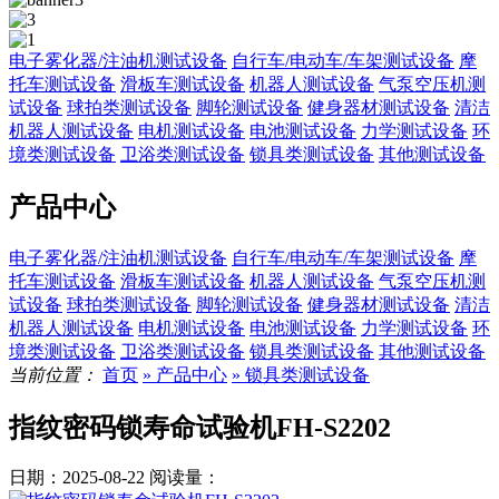
电子雾化器/注油机测试设备
自行车/电动车/车架测试设备
摩
托车测试设备
滑板车测试设备
机器人测试设备
气泵空压机测
试设备
球拍类测试设备
脚轮测试设备
健身器材测试设备
清洁
机器人测试设备
电机测试设备
电池测试设备
力学测试设备
环
境类测试设备
卫浴类测试设备
锁具类测试设备
其他测试设备
产品中心
电子雾化器/注油机测试设备
自行车/电动车/车架测试设备
摩
托车测试设备
滑板车测试设备
机器人测试设备
气泵空压机测
试设备
球拍类测试设备
脚轮测试设备
健身器材测试设备
清洁
机器人测试设备
电机测试设备
电池测试设备
力学测试设备
环
境类测试设备
卫浴类测试设备
锁具类测试设备
其他测试设备
当前位置：
首页
» 产品中心
» 锁具类测试设备
指纹密码锁寿命试验机FH-S2202
日期：2025-08-22
阅读量：