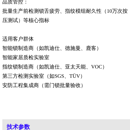
品质管控：
批量生产前检测锁舌疲劳、指纹模组耐久性（10万次按
压测试）等核心指标
适用客户群体
智能锁制造商（如凯迪仕、德施曼、鹿客）
智能家居质检实验室
指纹锁制造商（如凯迪仕、亚太天能、VOC）
第三方检测实验室（如SGS、TÜV）
安防工程集成商（需门锁批量验收）
技术参数