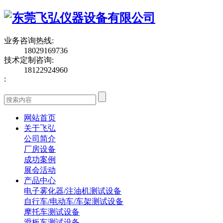
业务咨询热线
:
18029169736
技术定制咨询
:
18122924960
:
网站首页
关于飞弘
公司简介
厂房设备
成功案例
展会活动
产品中心
电子雾化器/注油机测试设备
自行车/电动车/车架测试设备
摩托车测试设备
滑板车测试设备