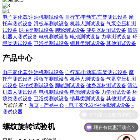
电子雾化器/注油机测试设备
自行车/电动车/车架测试设备
摩
托车测试设备
滑板车测试设备
机器人测试设备
气泵空压机测
试设备
球拍类测试设备
脚轮测试设备
健身器材测试设备
清洁
机器人测试设备
电机测试设备
电池测试设备
力学测试设备
环
境类测试设备
卫浴类测试设备
锁具类测试设备
其他测试设备
产品中心
电子雾化器/注油机测试设备
自行车/电动车/车架测试设备
摩
托车测试设备
滑板车测试设备
机器人测试设备
气泵空压机测
试设备
球拍类测试设备
脚轮测试设备
健身器材测试设备
清洁
机器人测试设备
电机测试设备
电池测试设备
力学测试设备
环
境类测试设备
卫浴类测试设备
锁具类测试设备
其他测试设备
当前位置：
首页
» 产品中心
» 电子雾化器/注油机测试设备
»
测试仪器
你们是怎么收费的呢？
螺纹旋转试验机
现在有优惠活动么？