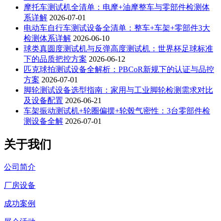
摩托车测试机全清单：电摩+油摩整车与零部件检测体
系详解
2026-07-01
电动车自行车测试设备全清单：整车+车架+零部件3大
检测体系详解
2026-06-10
球类真圆度测试机与反弹高度测试机：世界杯足球标准
下的品质把控方案
2026-06-12
匹克球拍测试设备全解析：PBCoR新规下的认证与品控
方案
2026-07-01
脚轮测试设备选型指南：家用与工业脚轮检测需求对比
及设备配置
2026-06-21
车架振动测试机+轮圈偏摆+轮毂气密性：3台零部件检
测设备全解
2026-07-01
关于我们
公司简介
厂房设备
成功案例