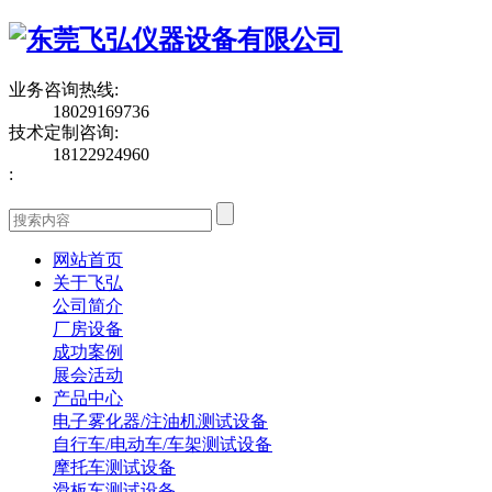
业务咨询热线
:
18029169736
技术定制咨询
:
18122924960
:
网站首页
关于飞弘
公司简介
厂房设备
成功案例
展会活动
产品中心
电子雾化器/注油机测试设备
自行车/电动车/车架测试设备
摩托车测试设备
滑板车测试设备