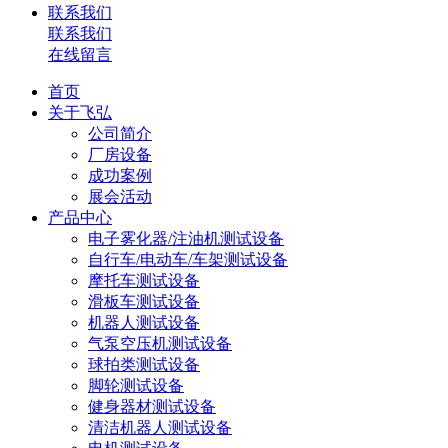
联系我们
联系我们
在线留言
首页
关于飞弘
公司简介
厂房设备
成功案例
展会活动
产品中心
电子雾化器/注油机测试设备
自行车/电动车/车架测试设备
摩托车测试设备
滑板车测试设备
机器人测试设备
气泵空压机测试设备
球拍类测试设备
脚轮测试设备
健身器材测试设备
清洁机器人测试设备