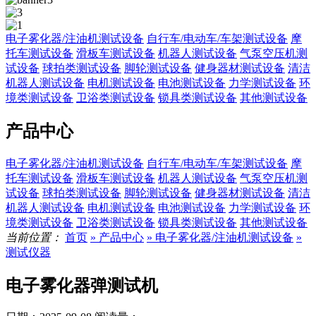
电子雾化器/注油机测试设备
自行车/电动车/车架测试设备
摩
托车测试设备
滑板车测试设备
机器人测试设备
气泵空压机测
试设备
球拍类测试设备
脚轮测试设备
健身器材测试设备
清洁
机器人测试设备
电机测试设备
电池测试设备
力学测试设备
环
境类测试设备
卫浴类测试设备
锁具类测试设备
其他测试设备
产品中心
电子雾化器/注油机测试设备
自行车/电动车/车架测试设备
摩
托车测试设备
滑板车测试设备
机器人测试设备
气泵空压机测
试设备
球拍类测试设备
脚轮测试设备
健身器材测试设备
清洁
机器人测试设备
电机测试设备
电池测试设备
力学测试设备
环
境类测试设备
卫浴类测试设备
锁具类测试设备
其他测试设备
当前位置：
首页
» 产品中心
» 电子雾化器/注油机测试设备
»
测试仪器
电子雾化器弹测试机