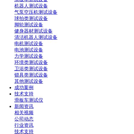
机器人测试设备
气泵空压机测试设备
球拍类测试设备
脚轮测试设备
健身器材测试设备
清洁机器人测试设备
电机测试设备
电池测试设备
力学测试设备
环境类测试设备
卫浴类测试设备
锁具类测试设备
其他测试设备
成功案例
技术支持
滑板车测试仪
新闻资讯
相关视频
公司动态
行业资讯
技术支持