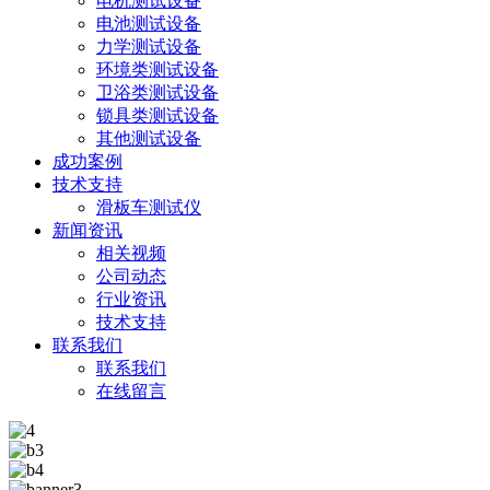
电机测试设备
电池测试设备
力学测试设备
环境类测试设备
卫浴类测试设备
锁具类测试设备
其他测试设备
成功案例
技术支持
滑板车测试仪
新闻资讯
相关视频
公司动态
行业资讯
技术支持
联系我们
联系我们
在线留言