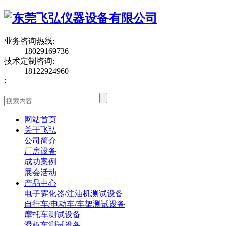
业务咨询热线
:
18029169736
技术定制咨询
:
18122924960
:
网站首页
关于飞弘
公司简介
厂房设备
成功案例
展会活动
产品中心
电子雾化器/注油机测试设备
自行车/电动车/车架测试设备
摩托车测试设备
滑板车测试设备