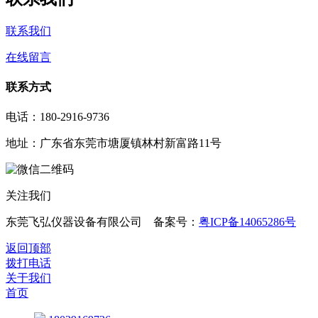
联系我们
在线留言
联系方式
电话：180-2916-9736
地址：广东省东莞市塘厦镇林村新富路11号
关注我们
东莞飞弘仪器设备有限公司 备案号：
粤ICP备14065286号
返回顶部
拨打电话
关于我们
首页