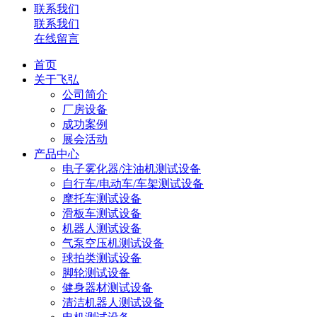
联系我们
联系我们
在线留言
首页
关于飞弘
公司简介
厂房设备
成功案例
展会活动
产品中心
电子雾化器/注油机测试设备
自行车/电动车/车架测试设备
摩托车测试设备
滑板车测试设备
机器人测试设备
气泵空压机测试设备
球拍类测试设备
脚轮测试设备
健身器材测试设备
清洁机器人测试设备