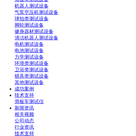
机器人测试设备
气泵空压机测试设备
球拍类测试设备
脚轮测试设备
健身器材测试设备
清洁机器人测试设备
电机测试设备
电池测试设备
力学测试设备
环境类测试设备
卫浴类测试设备
锁具类测试设备
其他测试设备
成功案例
技术支持
滑板车测试仪
新闻资讯
相关视频
公司动态
行业资讯
技术支持