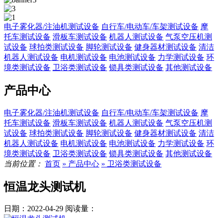
电子雾化器/注油机测试设备
自行车/电动车/车架测试设备
摩
托车测试设备
滑板车测试设备
机器人测试设备
气泵空压机测
试设备
球拍类测试设备
脚轮测试设备
健身器材测试设备
清洁
机器人测试设备
电机测试设备
电池测试设备
力学测试设备
环
境类测试设备
卫浴类测试设备
锁具类测试设备
其他测试设备
产品中心
电子雾化器/注油机测试设备
自行车/电动车/车架测试设备
摩
托车测试设备
滑板车测试设备
机器人测试设备
气泵空压机测
试设备
球拍类测试设备
脚轮测试设备
健身器材测试设备
清洁
机器人测试设备
电机测试设备
电池测试设备
力学测试设备
环
境类测试设备
卫浴类测试设备
锁具类测试设备
其他测试设备
当前位置：
首页
» 产品中心
» 卫浴类测试设备
恒温龙头测试机
日期：2022-04-29
阅读量：