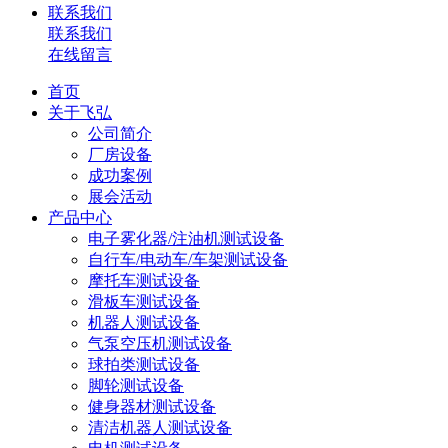
联系我们
联系我们
在线留言
首页
关于飞弘
公司简介
厂房设备
成功案例
展会活动
产品中心
电子雾化器/注油机测试设备
自行车/电动车/车架测试设备
摩托车测试设备
滑板车测试设备
机器人测试设备
气泵空压机测试设备
球拍类测试设备
脚轮测试设备
健身器材测试设备
清洁机器人测试设备