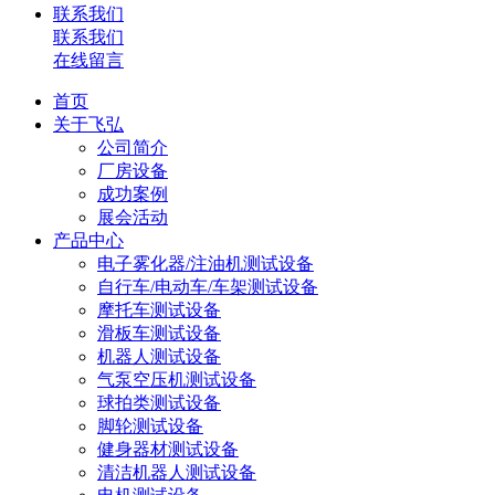
联系我们
联系我们
在线留言
首页
关于飞弘
公司简介
厂房设备
成功案例
展会活动
产品中心
电子雾化器/注油机测试设备
自行车/电动车/车架测试设备
摩托车测试设备
滑板车测试设备
机器人测试设备
气泵空压机测试设备
球拍类测试设备
脚轮测试设备
健身器材测试设备
清洁机器人测试设备