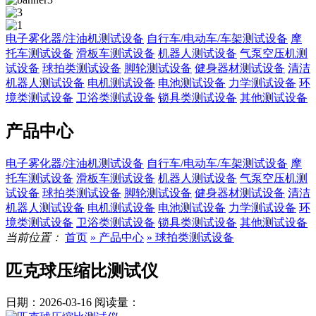
电子雾化器/注油机测试设备
自行车/电动车/车架测试设备
摩
托车测试设备
滑板车测试设备
机器人测试设备
气泵空压机测
试设备
球拍类测试设备
脚轮测试设备
健身器材测试设备
清洁
机器人测试设备
电机测试设备
电池测试设备
力学测试设备
环
境类测试设备
卫浴类测试设备
锁具类测试设备
其他测试设备
产品中心
电子雾化器/注油机测试设备
自行车/电动车/车架测试设备
摩
托车测试设备
滑板车测试设备
机器人测试设备
气泵空压机测
试设备
球拍类测试设备
脚轮测试设备
健身器材测试设备
清洁
机器人测试设备
电机测试设备
电池测试设备
力学测试设备
环
境类测试设备
卫浴类测试设备
锁具类测试设备
其他测试设备
当前位置：
首页
» 产品中心
» 球拍类测试设备
匹克球压缩比测试仪
日期：2026-03-16
阅读量：