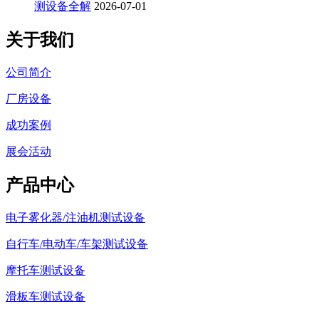
测设备全解
2026-07-01
关于我们
公司简介
厂房设备
成功案例
展会活动
产品中心
电子雾化器/注油机测试设备
自行车/电动车/车架测试设备
摩托车测试设备
滑板车测试设备