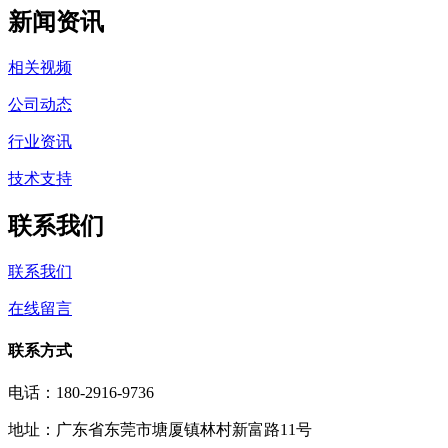
新闻资讯
相关视频
公司动态
行业资讯
技术支持
联系我们
联系我们
在线留言
联系方式
电话：180-2916-9736
地址：广东省东莞市塘厦镇林村新富路11号