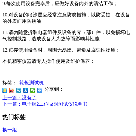
9.每次使用设备完毕后，应做好设备内外的清洁工作；
10.对设备的喷涂层应经常注意防腐措施，以防受蚀，在设备
的外表面用防锈油
11.请勿随意拆装电器组件及设备的零（部）件，以免损坏电
气控制线路，造成设备人为故障而影响其性能；
12.贮存使用设备时，周围无易燃、易爆及腐蚀性物质；
本机精密仪器请专人操作使用及维护保养；
标签：
轮毂测试机
分享到：
上一篇
：没有了
下一篇
：电子烟2工位吸阻测试仪说明书
热门标签
换一组