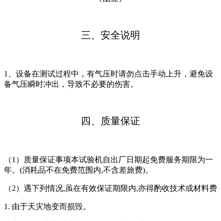
三、安全说明
1、设备在测试过程中，有气压时请勿点击手动上升，避免设
备气压瞬时冲出，导致不必要的伤害。
四、质量保证
（1）质量保证事项本试验机自出厂日期起免费服务期限为一
年。(消耗品不在免费范围内,不含差旅费)。
（2）遇下列情况,虽在有效保证期限内,亦得酌收技术或材料费
1. 由于天灾地变而损毁。