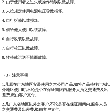
2. 由于使用者之过失或操作错误以致故障。
3. 未按规定使用电源电压导致损坏。
4. 自行拆修以致损坏。
5. 借给他人使用以致故障。
6. 自行改装以致故障。
7. 自行校正以致故障。
8. 转移或运送不慎而故障。
（3）注意事项：
1.凡原在广东地区安装使用之本公司产品,如将产品移往广东以
外地区使用时,不论是否在保证期限内,服务人员之交通费及出
差费,概由客户支付。
2.凡广东省地区以外之客户,不论是否在保证期间内,服务人员
之交通费及出差费,概由客户支付。