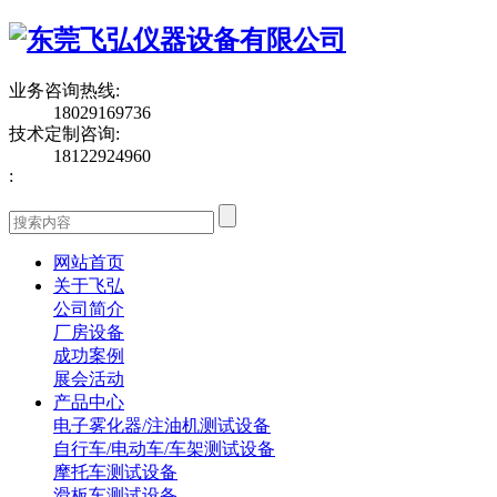
业务咨询热线
:
18029169736
技术定制咨询
:
18122924960
:
网站首页
关于飞弘
公司简介
厂房设备
成功案例
展会活动
产品中心
电子雾化器/注油机测试设备
自行车/电动车/车架测试设备
摩托车测试设备
滑板车测试设备