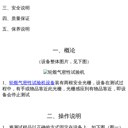
三、安全说明
四、质量保证
五、保养说明
一、概论
（设备整体图片，见下图）
1、
轮毂气密性试验机设备
装有两根安全光栅，设备在测试过
程中，有手或物品靠近此光栅，光栅感应到有物品靠近，即设
备会停止测试
二、操作说明
1、将测试样品以正确的方式固定在设备上，如下图（图一）