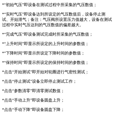
*“初始气压”即设备在测试过程中所采集的气压数值；
*“实时气压”即设备达到所设定的气压数值后，设备停止测
试、开始泄气；备注：气压阀所设置压力值越大，设备在测试
过程中实时气压达到的气压数值的偏差越大。
*“完成气压”即设备测试完成时所采集的气压数值；
*“上升时间”即显示所设定的上升时间的参数值；
*“下降时间”即显示所设定下降时间的参数值；
*“保持时间”即显示所设定的保持时间的参数值；
*点击“开始测试”即开始对轮圈进行气密性测试；
*点击“停止测试”设备立即停止测试工作；
*点击“参数清零”即清零测试数值；
*点击“手动上升”即设备圆盘上升；
*点击“手动下降”即设备圆盘下降；