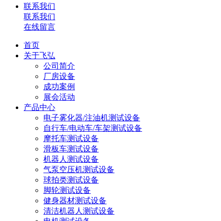
联系我们
联系我们
在线留言
首页
关于飞弘
公司简介
厂房设备
成功案例
展会活动
产品中心
电子雾化器/注油机测试设备
自行车/电动车/车架测试设备
摩托车测试设备
滑板车测试设备
机器人测试设备
气泵空压机测试设备
球拍类测试设备
脚轮测试设备
健身器材测试设备
清洁机器人测试设备