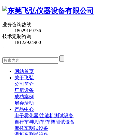
业务咨询热线
:
18029169736
技术定制咨询
:
18122924960
:
网站首页
关于飞弘
公司简介
厂房设备
成功案例
展会活动
产品中心
电子雾化器/注油机测试设备
自行车/电动车/车架测试设备
摩托车测试设备
滑板车测试设备