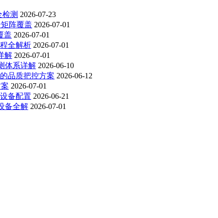
全检测
2026-07-23
全矩阵覆盖
2026-07-01
覆盖
2026-07-01
程全解析
2026-07-01
详解
2026-07-01
测体系详解
2026-06-10
的品质把控方案
2026-06-12
方案
2026-07-01
设备配置
2026-06-21
设备全解
2026-07-01