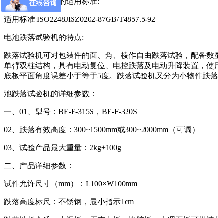
电池跌落试验机的适用标准:
适用标准:ISO2248JISZ0202-87GB/T4857.5-92
电池跌落试验机的特点:
跌落试验机可对包装件的面、角、棱作自由跌落试验，配备数显
单臂双柱结构，具有电动复位、电控跌落及电动升降装置，使
底板平面角度误差小于等于5度。跌落试验机又分为小物件跌落试验
池跌落试验机的详细参数：
一、01、型号：BE-F-315S，BE-F-320S
02、跌落有效高度：300~1500mm或300~2000mm（可调）
03、试验产品最大重量：2kg±100g
二、产品详细参数：
试件允许尺寸（mm）：L100×W100mm
跌落高度标尺：不锈钢，最小指示1cm