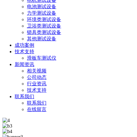
电机测试设备
电池测试设备
力学测试设备
环境类测试设备
卫浴类测试设备
锁具类测试设备
其他测试设备
成功案例
技术支持
滑板车测试仪
新闻资讯
相关视频
公司动态
行业资讯
技术支持
联系我们
联系我们
在线留言