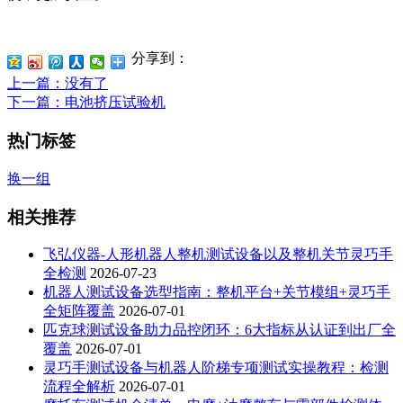
分享到：
上一篇
：没有了
下一篇
：电池挤压试验机
热门标签
换一组
相关推荐
飞弘仪器-人形机器人整机测试设备以及整机关节灵巧手
全检测
2026-07-23
机器人测试设备选型指南：整机平台+关节模组+灵巧手
全矩阵覆盖
2026-07-01
匹克球测试设备助力品控闭环：6大指标从认证到出厂全
覆盖
2026-07-01
灵巧手测试设备与机器人阶梯专项测试实操教程：检测
流程全解析
2026-07-01