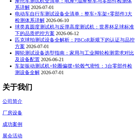
摩托车测试机全清单：电摩+油摩整车与零部件检测体
系详解
2026-07-01
电动车自行车测试设备全清单：整车+车架+零部件3大
检测体系详解
2026-06-10
球类真圆度测试机与反弹高度测试机：世界杯足球标准
下的品质把控方案
2026-06-12
匹克球拍测试设备全解析：PBCoR新规下的认证与品控
方案
2026-07-01
脚轮测试设备选型指南：家用与工业脚轮检测需求对比
及设备配置
2026-06-21
车架振动测试机+轮圈偏摆+轮毂气密性：3台零部件检
测设备全解
2026-07-01
关于我们
公司简介
厂房设备
成功案例
展会活动