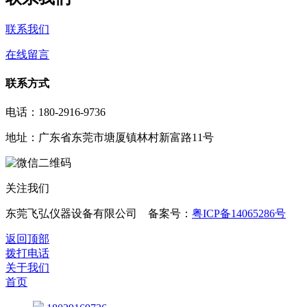
联系我们
在线留言
联系方式
电话：180-2916-9736
地址：广东省东莞市塘厦镇林村新富路11号
关注我们
东莞飞弘仪器设备有限公司 备案号：
粤ICP备14065286号
返回顶部
拨打电话
关于我们
首页