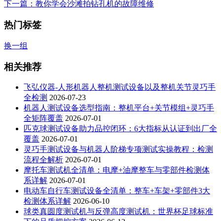
下一篇
：教你学会沙滩拍钻孔机的故障维修
热门标签
换一组
相关推荐
飞弘仪器-人形机器人整机测试设备以及整机关节灵巧手
全检测
2026-07-23
机器人测试设备选型指南：整机平台+关节模组+灵巧手
全矩阵覆盖
2026-07-01
匹克球测试设备助力品控闭环：6大指标从认证到出厂全
覆盖
2026-07-01
灵巧手测试设备与机器人阶梯专项测试实操教程：检测
流程全解析
2026-07-01
摩托车测试机全清单：电摩+油摩整车与零部件检测体
系详解
2026-07-01
电动车自行车测试设备全清单：整车+车架+零部件3大
检测体系详解
2026-06-10
球类真圆度测试机与反弹高度测试机：世界杯足球标准