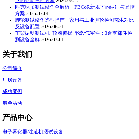
下的品质把控方案
2026-06-12
匹克球拍测试设备全解析：PBCoR新规下的认证与品控
方案
2026-07-01
脚轮测试设备选型指南：家用与工业脚轮检测需求对比
及设备配置
2026-06-21
车架振动测试机+轮圈偏摆+轮毂气密性：3台零部件检
测设备全解
2026-07-01
关于我们
公司简介
厂房设备
成功案例
展会活动
产品中心
电子雾化器/注油机测试设备