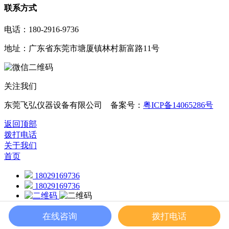
联系方式
电话：180-2916-9736
地址：广东省东莞市塘厦镇林村新富路11号
关注我们
东莞飞弘仪器设备有限公司 备案号：
粤ICP备14065286号
返回顶部
拨打电话
关于我们
首页
18029169736
18029169736
在线咨询
拨打电话