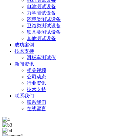
电机测试设备
电池测试设备
力学测试设备
环境类测试设备
卫浴类测试设备
锁具类测试设备
其他测试设备
成功案例
技术支持
滑板车测试仪
新闻资讯
相关视频
公司动态
行业资讯
技术支持
联系我们
联系我们
在线留言